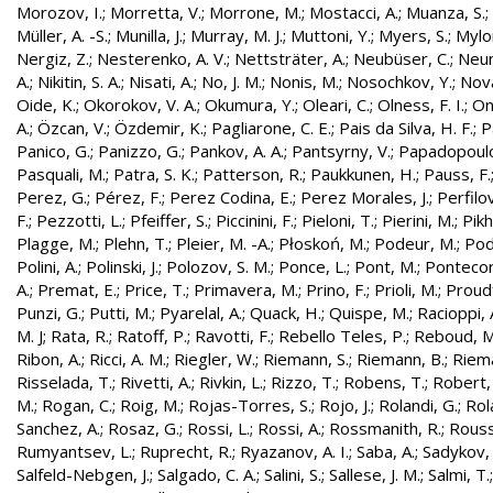
Morozov, I.
;
Morretta, V.
;
Morrone, M.
;
Mostacci, A.
;
Muanza, S.
;
Müller, A. -S.
;
Munilla, J.
;
Murray, M. J.
;
Muttoni, Y.
;
Myers, S.
;
Mylo
Nergiz, Z.
;
Nesterenko, A. V.
;
Nettsträter, A.
;
Neubüser, C.
;
Neun
A.
;
Nikitin, S. A.
;
Nisati, A.
;
No, J. M.
;
Nonis, M.
;
Nosochkov, Y.
;
Nová
Oide, K.
;
Okorokov, V. A.
;
Okumura, Y.
;
Oleari, C.
;
Olness, F. I.
;
On
A.
;
Özcan, V.
;
Özdemir, K.
;
Pagliarone, C. E.
;
Pais da Silva, H. F.
;
P
Panico, G.
;
Panizzo, G.
;
Pankov, A. A.
;
Pantsyrny, V.
;
Papadopoulo
Pasquali, M.
;
Patra, S. K.
;
Patterson, R.
;
Paukkunen, H.
;
Pauss, F.
Perez, G.
;
Pérez, F.
;
Perez Codina, E.
;
Perez Morales, J.
;
Perfilo
F.
;
Pezzotti, L.
;
Pfeiffer, S.
;
Piccinini, F.
;
Pieloni, T.
;
Pierini, M.
;
Pikh
Plagge, M.
;
Plehn, T.
;
Pleier, M. -A.
;
Płoskoń, M.
;
Podeur, M.
;
Pod
Polini, A.
;
Polinski, J.
;
Polozov, S. M.
;
Ponce, L.
;
Pont, M.
;
Pontecor
A.
;
Premat, E.
;
Price, T.
;
Primavera, M.
;
Prino, F.
;
Prioli, M.
;
Proudf
Punzi, G.
;
Putti, M.
;
Pyarelal, A.
;
Quack, H.
;
Quispe, M.
;
Racioppi, 
M. J
;
Rata, R.
;
Ratoff, P.
;
Ravotti, F.
;
Rebello Teles, P.
;
Reboud, M
Ribon, A.
;
Ricci, A. M.
;
Riegler, W.
;
Riemann, S.
;
Riemann, B.
;
Riema
Risselada, T.
;
Rivetti, A.
;
Rivkin, L.
;
Rizzo, T.
;
Robens, T.
;
Robert, 
M.
;
Rogan, C.
;
Roig, M.
;
Rojas-Torres, S.
;
Rojo, J.
;
Rolandi, G.
;
Rol
Sanchez, A.
;
Rosaz, G.
;
Rossi, L.
;
Rossi, A.
;
Rossmanith, R.
;
Rouss
Rumyantsev, L.
;
Ruprecht, R.
;
Ryazanov, A. I.
;
Saba, A.
;
Sadykov, 
Salfeld-Nebgen, J.
;
Salgado, C. A.
;
Salini, S.
;
Sallese, J. M.
;
Salmi, T.