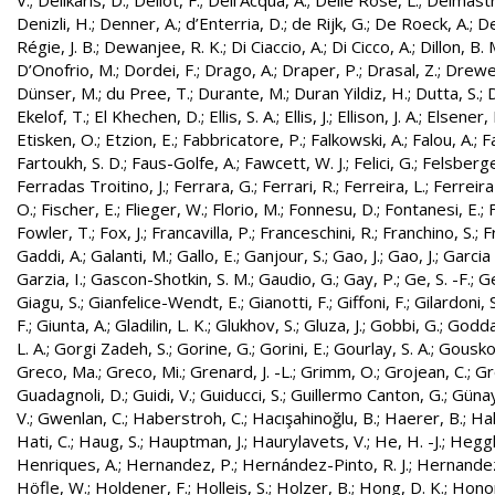
V.
;
Delikaris, D.
;
Deliot, F.
;
Dell’Acqua, A.
;
Delle Rose, L.
;
Delmastr
Denizli, H.
;
Denner, A.
;
d’Enterria, D.
;
de Rijk, G.
;
De Roeck, A.
;
De
Régie, J. B.
;
Dewanjee, R. K.
;
Di Ciaccio, A.
;
Di Cicco, A.
;
Dillon, B. 
D’Onofrio, M.
;
Dordei, F.
;
Drago, A.
;
Draper, P.
;
Drasal, Z.
;
Drewe
Dünser, M.
;
du Pree, T.
;
Durante, M.
;
Duran Yildiz, H.
;
Dutta, S.
;
D
Ekelof, T.
;
El Khechen, D.
;
Ellis, S. A.
;
Ellis, J.
;
Ellison, J. A.
;
Elsener, 
Etisken, O.
;
Etzion, E.
;
Fabbricatore, P.
;
Falkowski, A.
;
Falou, A.
;
Fa
Fartoukh, S. D.
;
Faus-Golfe, A.
;
Fawcett, W. J.
;
Felici, G.
;
Felsberge
Ferradas Troitino, J.
;
Ferrara, G.
;
Ferrari, R.
;
Ferreira, L.
;
Ferreira
O.
;
Fischer, E.
;
Flieger, W.
;
Florio, M.
;
Fonnesu, D.
;
Fontanesi, E.
;
Fowler, T.
;
Fox, J.
;
Francavilla, P.
;
Franceschini, R.
;
Franchino, S.
;
F
Gaddi, A.
;
Galanti, M.
;
Gallo, E.
;
Ganjour, S.
;
Gao, J.
;
Gao, J.
;
Garcia 
Garzia, I.
;
Gascon-Shotkin, S. M.
;
Gaudio, G.
;
Gay, P.
;
Ge, S. -F.
;
G
Giagu, S.
;
Gianfelice-Wendt, E.
;
Gianotti, F.
;
Giffoni, F.
;
Gilardoni, S
F.
;
Giunta, A.
;
Gladilin, L. K.
;
Glukhov, S.
;
Gluza, J.
;
Gobbi, G.
;
Godda
L. A.
;
Gorgi Zadeh, S.
;
Gorine, G.
;
Gorini, E.
;
Gourlay, S. A.
;
Gouskos
Greco, Ma.
;
Greco, Mi.
;
Grenard, J. -L.
;
Grimm, O.
;
Grojean, C.
;
Gr
Guadagnoli, D.
;
Guidi, V.
;
Guiducci, S.
;
Guillermo Canton, G.
;
Günay
V.
;
Gwenlan, C.
;
Haberstroh, C.
;
Hacışahinoğlu, B.
;
Haerer, B.
;
Hah
Hati, C.
;
Haug, S.
;
Hauptman, J.
;
Haurylavets, V.
;
He, H. -J.
;
Heggli
Henriques, A.
;
Hernandez, P.
;
Hernández-Pinto, R. J.
;
Hernandez
Höfle, W.
;
Holdener, F.
;
Holleis, S.
;
Holzer, B.
;
Hong, D. K.
;
Honor