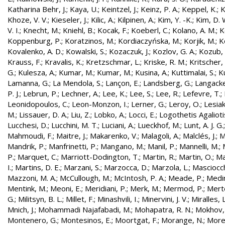
Katharina Behr, J.
;
Kaya, U.
;
Keintzel, J.
;
Keinz, P. A.
;
Keppel, K.
;
K
Khoze, V. V.
;
Kieseler, J.
;
Kilic, A.
;
Kilpinen, A.
;
Kim, Y. -K.
;
Kim, D. 
V. I.
;
Knecht, M.
;
Kniehl, B.
;
Kocak, F.
;
Koeberl, C.
;
Kolano, A. M.
;
K
Koppenburg, P.
;
Koratzinos, M.
;
Kordiaczyńska, M.
;
Korjik, M.
;
K
Kovalenko, A. D.
;
Kowalski, S.
;
Kozaczuk, J.
;
Kozlov, G. A.
;
Kozub, S
Krauss, F.
;
Kravalis, K.
;
Kretzschmar, L.
;
Kriske, R. M.
;
Kritscher,
G.
;
Kulesza, A.
;
Kumar, M.
;
Kumar, M.
;
Kusina, A.
;
Kuttimalai, S.
;
K
Lamanna, G.
;
La Mendola, S.
;
Lançon, E.
;
Landsberg, G.
;
Langacke
P. J.
;
Lebrun, P.
;
Lechner, A.
;
Lee, K.
;
Lee, S.
;
Lee, R.
;
Lefevre, T.
;
Leonidopoulos, C.
;
Leon-Monzon, I.
;
Lerner, G.
;
Leroy, O.
;
Lesiak
M.
;
Lissauer, D. A.
;
Liu, Z.
;
Lobko, A.
;
Locci, E.
;
Logothetis Agaliotis
Lucchesi, D.
;
Lucchini, M. T.
;
Luciani, A.
;
Lueckhof, M.
;
Lunt, A. J. G.
Mahmoudi, F.
;
Maitre, J.
;
Makarenko, V.
;
Malagoli, A.
;
Malclés, J.
;
M
Mandrik, P.
;
Manfrinetti, P.
;
Mangano, M.
;
Manil, P.
;
Mannelli, M.
;
P.
;
Marquet, C.
;
Marriott-Dodington, T.
;
Martin, R.
;
Martin, O.
;
Ma
I.
;
Martins, D. E.
;
Marzani, S.
;
Marzocca, D.
;
Marzola, L.
;
Masciocch
Mazzoni, M. A.
;
McCullough, M.
;
McIntosh, P. A.
;
Meade, P.
;
Medin
Mentink, M.
;
Meoni, E.
;
Meridiani, P.
;
Merk, M.
;
Mermod, P.
;
Merte
G.
;
Militsyn, B. L.
;
Millet, F.
;
Minashvili, I.
;
Minervini, J. V.
;
Miralles, L
Mnich, J.
;
Mohammadi Najafabadi, M.
;
Mohapatra, R. N.
;
Mokhov,
Montenero, G.
;
Montesinos, E.
;
Moortgat, F.
;
Morange, N.
;
Morel