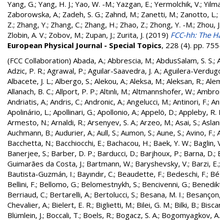
Yang, G.
;
Yang, H. J.
;
Yao, W. -M.
;
Yazgan, E.
;
Yermolchik, V.
;
Yilma
Zaborowska, A.
;
Zadeh, S. G.
;
Zahnd, M.
;
Zanetti, M.
;
Zanotto, L.
;
Z.
;
Zhang, Y.
;
Zhang, C.
;
Zhang, H.
;
Zhao, Z.
;
Zhong, Y. -M.
;
Zhou, J
Zlobin, A. V.
;
Zobov, M.
;
Zupan, J.
;
Zurita, J.
(2019)
FCC-hh: The Ha
European Physical Journal - Special Topics
, 228 (4). pp. 7
(FCC Collaboration)
Abada, A.
;
Abbrescia, M.
;
AbdusSalam, S. S.
;
Adzic, P. R.
;
Agrawal, P.
;
Aguilar-Saavedra, J. A.
;
Aguilera-Verdugo, 
Albacete, J. L.
;
Albergo, S.
;
Alekou, A.
;
Aleksa, M.
;
Aleksan, R.
;
Ale
Allanach, B. C.
;
Allport, P. P.
;
Altınlı, M.
;
Altmannshofer, W.
;
Ambros
Andriatis, A.
;
Andris, C.
;
Andronic, A.
;
Angelucci, M.
;
Antinori, F.
;
An
Apolinário, L.
;
Apollinari, G.
;
Apollonio, A.
;
Appelö, D.
;
Appleby, R. 
Armesto, N.
;
Arnaldi, R.
;
Arsenyev, S. A.
;
Arzeo, M.
;
Asai, S.
;
Aslan
Auchmann, B.
;
Audurier, A.
;
Aull, S.
;
Aumon, S.
;
Aune, S.
;
Avino, F.
;
Bacchetta, N.
;
Bacchiocchi, E.
;
Bachacou, H.
;
Baek, Y. W.
;
Baglin, 
Banerjee, S.
;
Barber, D. P.
;
Barducci, D.
;
Barjhoux, P.
;
Barna, D.
;
Guimarães da Costa, J.
;
Bartmann, W.
;
Baryshevsky, V.
;
Barzi, E.
Bautista-Guzmán, I.
;
Bayındır, C.
;
Beaudette, F.
;
Bedeschi, F.
;
Bé
Bellini, F.
;
Bellomo, G.
;
Belomestnykh, S.
;
Bencivenni, G.
;
Benedikt
Berriaud, C.
;
Bertarelli, A.
;
Bertolucci, S.
;
Besana, M. I.
;
Besançon,
Chevalier, A.
;
Bielert, E. R.
;
Biglietti, M.
;
Bilei, G. M.
;
Bilki, B.
;
Biscar
Blümlein, J.
;
Boccali, T.
;
Boels, R.
;
Bogacz, S. A.
;
Bogomyagkov, A.