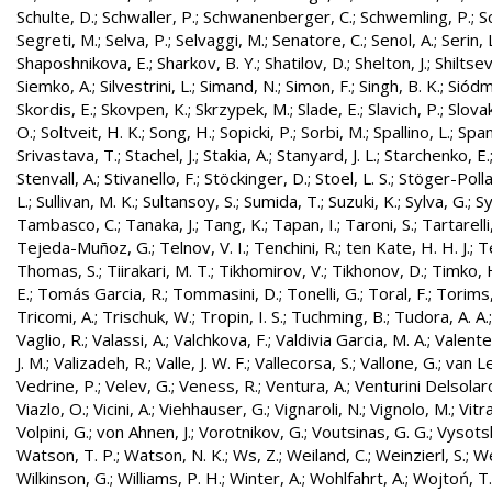
Schulte, D.
;
Schwaller, P.
;
Schwanenberger, C.
;
Schwemling, P.
;
S
Segreti, M.
;
Selva, P.
;
Selvaggi, M.
;
Senatore, C.
;
Senol, A.
;
Serin, 
Shaposhnikova, E.
;
Sharkov, B. Y.
;
Shatilov, D.
;
Shelton, J.
;
Shiltsev
Siemko, A.
;
Silvestrini, L.
;
Simand, N.
;
Simon, F.
;
Singh, B. K.
;
Siódm
Skordis, E.
;
Skovpen, K.
;
Skrzypek, M.
;
Slade, E.
;
Slavich, P.
;
Slovak
O.
;
Soltveit, H. K.
;
Song, H.
;
Sopicki, P.
;
Sorbi, M.
;
Spallino, L.
;
Spa
Srivastava, T.
;
Stachel, J.
;
Stakia, A.
;
Stanyard, J. L.
;
Starchenko, E.
Stenvall, A.
;
Stivanello, F.
;
Stöckinger, D.
;
Stoel, L. S.
;
Stöger-Polla
L.
;
Sullivan, M. K.
;
Sultansoy, S.
;
Sumida, T.
;
Suzuki, K.
;
Sylva, G.
;
Sy
Tambasco, C.
;
Tanaka, J.
;
Tang, K.
;
Tapan, I.
;
Taroni, S.
;
Tartarelli
Tejeda-Muñoz, G.
;
Telnov, V. I.
;
Tenchini, R.
;
ten Kate, H. H. J.
;
T
Thomas, S.
;
Tiirakari, M. T.
;
Tikhomirov, V.
;
Tikhonov, D.
;
Timko, 
E.
;
Tomás Garcia, R.
;
Tommasini, D.
;
Tonelli, G.
;
Toral, F.
;
Torims,
Tricomi, A.
;
Trischuk, W.
;
Tropin, I. S.
;
Tuchming, B.
;
Tudora, A. A.
Vaglio, R.
;
Valassi, A.
;
Valchkova, F.
;
Valdivia Garcia, M. A.
;
Valente
J. M.
;
Valizadeh, R.
;
Valle, J. W. F.
;
Vallecorsa, S.
;
Vallone, G.
;
van L
Vedrine, P.
;
Velev, G.
;
Veness, R.
;
Ventura, A.
;
Venturini Delsolar
Viazlo, O.
;
Vicini, A.
;
Viehhauser, G.
;
Vignaroli, N.
;
Vignolo, M.
;
Vitr
Volpini, G.
;
von Ahnen, J.
;
Vorotnikov, G.
;
Voutsinas, G. G.
;
Vysotsk
Watson, T. P.
;
Watson, N. K.
;
Ws, Z.
;
Weiland, C.
;
Weinzierl, S.
;
We
Wilkinson, G.
;
Williams, P. H.
;
Winter, A.
;
Wohlfahrt, A.
;
Wojtoń, T.