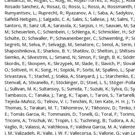
Cahuantzi, M.
;
Rogan, C.
;
Roig, M.
;
Rojas-Torres, S.
;
Rojo, J.
;
Rola
Rosado Sanchez, A.
;
Rosaz, G.
;
Rossi, L.
;
Rossi, A.
;
Rossmanith, 
Rumyantsev, L.
;
Ruprecht, R.
;
Ryazanov, A. I.
;
Saba, A.
;
Sadykov, 
Salfeld-Nebgen, J.
;
Salgado, C. A.
;
Salini, S.
;
Sallese, J. M.
;
Salmi, T.
Santoro, R.
;
Sanz Ull, A.
;
Sarasola, X.
;
Sarpün, I. H.
;
Sauvain, M.
;
Sa
M.
;
Scheuerlein, C.
;
Schienbein, I.
;
Schlenga, K.
;
Schmickler, H.
;
Sch
Schulte, D.
;
Schwaller, P.
;
Schwanenberger, C.
;
Schwemling, P.
;
S
Segreti, M.
;
Selva, P.
;
Selvaggi, M.
;
Senatore, C.
;
Senol, A.
;
Serin, 
Shaposhnikova, E.
;
Sharkov, B. Y.
;
Shatilov, D.
;
Shelton, J.
;
Shiltsev
Siemko, A.
;
Silvestrini, L.
;
Simand, N.
;
Simon, F.
;
Singh, B. K.
;
Siódm
Skordis, E.
;
Skovpen, K.
;
Skrzypek, M.
;
Slade, E.
;
Slavich, P.
;
Slovak
O.
;
Soltveit, H. K.
;
Song, H.
;
Sopicki, P.
;
Sorbi, M.
;
Spallino, L.
;
Spa
Srivastava, T.
;
Stachel, J.
;
Stakia, A.
;
Stanyard, J. L.
;
Starchenko, E.
Stenvall, A.
;
Stivanello, F.
;
Stöckinger, D.
;
Stoel, L. S.
;
Stöger-Polla
L.
;
Sullivan, M. K.
;
Sultansoy, S.
;
Sumida, T.
;
Suzuki, K.
;
Sylva, G.
;
Sy
Tambasco, C.
;
Tanaka, J.
;
Tang, K.
;
Tapan, I.
;
Taroni, S.
;
Tartarelli
Tejeda-Muñoz, G.
;
Telnov, V. I.
;
Tenchini, R.
;
ten Kate, H. H. J.
;
T
Thomas, S.
;
Tiirakari, M. T.
;
Tikhomirov, V.
;
Tikhonov, D.
;
Timko, 
E.
;
Tomás Garcia, R.
;
Tommasini, D.
;
Tonelli, G.
;
Toral, F.
;
Torims,
Tricomi, A.
;
Trischuk, W.
;
Tropin, I. S.
;
Tuchming, B.
;
Tudora, A. A.
Vaglio, R.
;
Valassi, A.
;
Valchkova, F.
;
Valdivia Garcia, M. A.
;
Valente
J. M.
;
Valizadeh, R.
;
Valle, J. W. F.
;
Vallecorsa, S.
;
Vallone, G.
;
van L