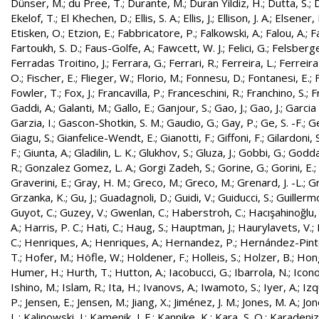
Dünser, M.
;
du Pree, T.
;
Durante, M.
;
Duran Yildiz, H.
;
Dutta, S.
;
D
Ekelof, T.
;
El Khechen, D.
;
Ellis, S. A.
;
Ellis, J.
;
Ellison, J. A.
;
Elsener, 
Etisken, O.
;
Etzion, E.
;
Fabbricatore, P.
;
Falkowski, A.
;
Falou, A.
;
Fa
Fartoukh, S. D.
;
Faus-Golfe, A.
;
Fawcett, W. J.
;
Felici, G.
;
Felsberge
Ferradas Troitino, J.
;
Ferrara, G.
;
Ferrari, R.
;
Ferreira, L.
;
Ferreira
O.
;
Fischer, E.
;
Flieger, W.
;
Florio, M.
;
Fonnesu, D.
;
Fontanesi, E.
;
Fowler, T.
;
Fox, J.
;
Francavilla, P.
;
Franceschini, R.
;
Franchino, S.
;
F
Gaddi, A.
;
Galanti, M.
;
Gallo, E.
;
Ganjour, S.
;
Gao, J.
;
Gao, J.
;
Garcia 
Garzia, I.
;
Gascon-Shotkin, S. M.
;
Gaudio, G.
;
Gay, P.
;
Ge, S. -F.
;
G
Giagu, S.
;
Gianfelice-Wendt, E.
;
Gianotti, F.
;
Giffoni, F.
;
Gilardoni, S
F.
;
Giunta, A.
;
Gladilin, L. K.
;
Glukhov, S.
;
Gluza, J.
;
Gobbi, G.
;
Godda
R.
;
Gonzalez Gomez, L. A.
;
Gorgi Zadeh, S.
;
Gorine, G.
;
Gorini, E.
;
Graverini, E.
;
Gray, H. M.
;
Greco, M.
;
Greco, M.
;
Grenard, J. -L.
;
G
Grzanka, K.
;
Gu, J.
;
Guadagnoli, D.
;
Guidi, V.
;
Guiducci, S.
;
Guillerm
Guyot, C.
;
Guzey, V.
;
Gwenlan, C.
;
Haberstroh, C.
;
Hacışahinoğlu,
A.
;
Harris, P. C.
;
Hati, C.
;
Haug, S.
;
Hauptman, J.
;
Haurylavets, V.
;
C.
;
Henriques, A.
;
Henriques, A.
;
Hernandez, P.
;
Hernández-Pinto,
T.
;
Hofer, M.
;
Höfle, W.
;
Holdener, F.
;
Holleis, S.
;
Holzer, B.
;
Hong
Humer, H.
;
Hurth, T.
;
Hutton, A.
;
Iacobucci, G.
;
Ibarrola, N.
;
Icon
Ishino, M.
;
Islam, R.
;
Ita, H.
;
Ivanovs, A.
;
Iwamoto, S.
;
Iyer, A.
;
Izq
P.
;
Jensen, E.
;
Jensen, M.
;
Jiang, X.
;
Jiménez, J. M.
;
Jones, M. A.
;
Jon
L.
;
Kalinowski, J.
;
Kamenik, J. F.
;
Kannike, K.
;
Kara, S. O.
;
Karadeniz