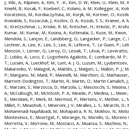
J.
;
Kilic, A.
;
Kilpinen, A.
;
Kim, Y. -K.
;
Kim, D. W.
;
Klein, U.
;
Klein, M.
;
K
Kniehl, B.
;
Kocak, F.
;
Koeberl, C.
;
Kolano, A. M.
;
Kollegger, A.
;
Koło
Koratzinos, M.
;
Kordiaczyńska, M.
;
Korjik, M.
;
Kortner, O.
;
Kostka
Kowalski, S.
;
Kozaczuk, J.
;
Kozlov, G. A.
;
Kozub, S. S.
;
Krainer, A. 
K.
;
Kretzschmar, L.
;
Kriske, R. M.
;
Kritscher, H.
;
Krkotic, P.
;
Kroha
Kumar, M.
;
Kumar, M.
;
Kusina, A.
;
Kuttimalai, S.
;
Kuze, M.
;
Kwon, 
Mendola, S.
;
Lançon, E.
;
Landsberg, G.
;
Langacker, P.
;
Lange, C.
;
Lechner, A.
;
Lee, K.
;
Lee, S.
;
Lee, R.
;
Lefevre, T.
;
Le Guen, P.
;
Leh
Monzon, I.
;
Lerner, G.
;
Leroy, O.
;
Lesiak, T.
;
Lévai, P.
;
Leveratto,
Z.
;
Lobko, A.
;
Locci, E.
;
Logothetis Agaliotis, E.
;
Lombardo, M. P.
;
T.
;
Luciani, A.
;
Lueckhof, M.
;
Lunt, A. J. G.
;
Luzum, M.
;
Lyubimtsev, 
Makarenko, V.
;
Malagoli, A.
;
Malclés, J.
;
Malgeri, L.
;
Mallon, P. J.
;
Ma
P.
;
Mangano, M.
;
Manil, P.
;
Mannelli, M.
;
Marchiori, G.
;
Marhauser,
Marriott-Dodington, T.
;
Martin, R.
;
Martin, O.
;
Martin Camalich, J.
E.
;
Marzani, S.
;
Marzocca, D.
;
Marzola, L.
;
Masciocchi, S.
;
Masina, I
A.
;
McCullough, M.
;
McIntosh, P. A.
;
Meade, P.
;
Medina, L.
;
Meier,
E.
;
Meridiani, P.
;
Merk, M.
;
Mermod, P.
;
Mertens, V.
;
Mether, L.
;
M
Millet, F.
;
Minashvili, I.
;
Minervini, J. V.
;
Miralles, L. S.
;
Mirarchi, D.
;
Mohammadi Najafabadi, M.
;
Mohapatra, R. N.
;
Mokhov, N.
;
Molso
Montesinos, E.
;
Moortgat, F.
;
Morange, N.
;
Morello, G.
;
Moreno L
Morretta, V.
;
Morrone, M.
;
Mostacci, A.
;
Muanza, S.
;
Muchnoi, N.
;