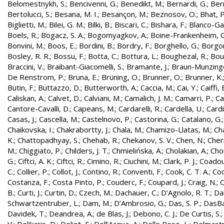
Belomestnykh, S.
;
Bencivenni, G.
;
Benedikt, M.
;
Bernardi, G.
;
Bern
Bertolucci, S.
;
Besana, M. I.
;
Besançon, M.
;
Beznosov, O.
;
Bhat, P
Biglietti, M.
;
Bilei, G. M.
;
Bilki, B.
;
Biscari, C.
;
Bishara, F.
;
Blanco-Gar
Boels, R.
;
Bogacz, S. A.
;
Bogomyagkov, A.
;
Boine-Frankenheim, 
Bonvini, M.
;
Boos, E.
;
Bordini, B.
;
Bordry, F.
;
Borghello, G.
;
Borgon
Bosley, R. R.
;
Bossu, F.
;
Botta, C.
;
Bottura, L.
;
Boughezal, R.
;
Bout
Braccini, V.
;
Braibant-Giacomelli, S.
;
Bramante, J.
;
Braun-Munzinge
De Renstrom, P.
;
Bruna, E.
;
Brüning, O.
;
Brunner, O.
;
Brunner, K.
Butin, F.
;
Buttazzo, D.
;
Butterworth, A.
;
Caccia, M.
;
Cai, Y.
;
Caiffi, 
Caliskan, A.
;
Calvet, D.
;
Calviani, M.
;
Camalich, J. M.
;
Camarri, P.
;
Ca
Cantore-Cavalli, D.
;
Capeans, M.
;
Cardarelli, R.
;
Cardella, U.
;
Cardi
Casas, J.
;
Cascella, M.
;
Castelnovo, P.
;
Castorina, G.
;
Catalano, G.
Chaikovska, I.
;
Chakrabortty, J.
;
Chala, M.
;
Chamizo-Llatas, M.
;
Ch
K.
;
Chattopadhyay, S.
;
Chehab, R.
;
Chekanov, S. V.
;
Chen, N.
;
Cher
M.
;
Chiggiato, P.
;
Childers, J. T.
;
Chmielińska, A.
;
Cholakian, A.
;
Cho
G.
;
Ciftci, A. K.
;
Ciftci, R.
;
Cimino, R.
;
Ciuchini, M.
;
Clark, P. J.
;
Coadou
C.
;
Collier, P.
;
Collot, J.
;
Contino, R.
;
Conventi, F.
;
Cook, C. T. A.
;
Coo
Costanza, F.
;
Costa Pinto, P.
;
Couderc, F.
;
Coupard, J.
;
Craig, N.
;
C
B.
;
Curti, J.
;
Curtin, D.
;
Czech, M.
;
Dachauer, C.
;
D’Agnolo, R. T.
;
Da
Schwartzentruber, L.
;
Dam, M.
;
D’Ambrosio, G.
;
Das, S. P.
;
DasBa
Davidek, T.
;
Deandrea, A.
;
de Blas, J.
;
Debono, C. J.
;
De Curtis, S.