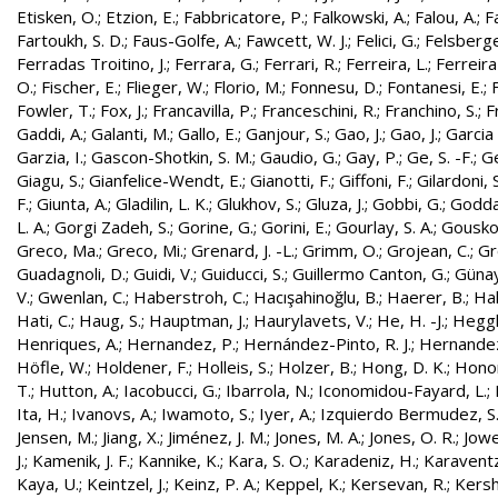
Etisken, O.
;
Etzion, E.
;
Fabbricatore, P.
;
Falkowski, A.
;
Falou, A.
;
Fa
Fartoukh, S. D.
;
Faus-Golfe, A.
;
Fawcett, W. J.
;
Felici, G.
;
Felsberge
Ferradas Troitino, J.
;
Ferrara, G.
;
Ferrari, R.
;
Ferreira, L.
;
Ferreira
O.
;
Fischer, E.
;
Flieger, W.
;
Florio, M.
;
Fonnesu, D.
;
Fontanesi, E.
;
Fowler, T.
;
Fox, J.
;
Francavilla, P.
;
Franceschini, R.
;
Franchino, S.
;
F
Gaddi, A.
;
Galanti, M.
;
Gallo, E.
;
Ganjour, S.
;
Gao, J.
;
Gao, J.
;
Garcia 
Garzia, I.
;
Gascon-Shotkin, S. M.
;
Gaudio, G.
;
Gay, P.
;
Ge, S. -F.
;
G
Giagu, S.
;
Gianfelice-Wendt, E.
;
Gianotti, F.
;
Giffoni, F.
;
Gilardoni, S
F.
;
Giunta, A.
;
Gladilin, L. K.
;
Glukhov, S.
;
Gluza, J.
;
Gobbi, G.
;
Godda
L. A.
;
Gorgi Zadeh, S.
;
Gorine, G.
;
Gorini, E.
;
Gourlay, S. A.
;
Gouskos
Greco, Ma.
;
Greco, Mi.
;
Grenard, J. -L.
;
Grimm, O.
;
Grojean, C.
;
Gr
Guadagnoli, D.
;
Guidi, V.
;
Guiducci, S.
;
Guillermo Canton, G.
;
Günay
V.
;
Gwenlan, C.
;
Haberstroh, C.
;
Hacışahinoğlu, B.
;
Haerer, B.
;
Hah
Hati, C.
;
Haug, S.
;
Hauptman, J.
;
Haurylavets, V.
;
He, H. -J.
;
Heggli
Henriques, A.
;
Hernandez, P.
;
Hernández-Pinto, R. J.
;
Hernandez
Höfle, W.
;
Holdener, F.
;
Holleis, S.
;
Holzer, B.
;
Hong, D. K.
;
Honor
T.
;
Hutton, A.
;
Iacobucci, G.
;
Ibarrola, N.
;
Iconomidou-Fayard, L.
;
Ita, H.
;
Ivanovs, A.
;
Iwamoto, S.
;
Iyer, A.
;
Izquierdo Bermudez, S
Jensen, M.
;
Jiang, X.
;
Jiménez, J. M.
;
Jones, M. A.
;
Jones, O. R.
;
Jowe
J.
;
Kamenik, J. F.
;
Kannike, K.
;
Kara, S. O.
;
Karadeniz, H.
;
Karaventz
Kaya, U.
;
Keintzel, J.
;
Keinz, P. A.
;
Keppel, K.
;
Kersevan, R.
;
Kersh