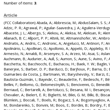
Number of items:
3
.
Article
(FCC Collaboration)
Abada, A.
;
Abbrescia, M.
;
AbdusSalam, S. S.
;
Adzic, P. R.
;
Agrawal, P.
;
Aguilar-Saavedra, J. A.
;
Aguilera-Verdugo, 
Albacete, J. L.
;
Albergo, S.
;
Alekou, A.
;
Aleksa, M.
;
Aleksan, R.
;
Ale
Allanach, B. C.
;
Allport, P. P.
;
Altınlı, M.
;
Altmannshofer, W.
;
Ambros
Andriatis, A.
;
Andris, C.
;
Andronic, A.
;
Angelucci, M.
;
Antinori, F.
;
An
Apolinário, L.
;
Apollinari, G.
;
Apollonio, A.
;
Appelö, D.
;
Appleby, R. 
Armesto, N.
;
Arnaldi, R.
;
Arsenyev, S. A.
;
Arzeo, M.
;
Asai, S.
;
Aslan
Auchmann, B.
;
Audurier, A.
;
Aull, S.
;
Aumon, S.
;
Aune, S.
;
Avino, F.
;
Bacchetta, N.
;
Bacchiocchi, E.
;
Bachacou, H.
;
Baek, Y. W.
;
Baglin, 
Banerjee, S.
;
Barber, D. P.
;
Barducci, D.
;
Barjhoux, P.
;
Barna, D.
;
Guimarães da Costa, J.
;
Bartmann, W.
;
Baryshevsky, V.
;
Barzi, E.
Bautista-Guzmán, I.
;
Bayındır, C.
;
Beaudette, F.
;
Bedeschi, F.
;
Bé
Bellini, F.
;
Bellomo, G.
;
Belomestnykh, S.
;
Bencivenni, G.
;
Benedikt
Berriaud, C.
;
Bertarelli, A.
;
Bertolucci, S.
;
Besana, M. I.
;
Besançon,
Chevalier, A.
;
Bielert, E. R.
;
Biglietti, M.
;
Bilei, G. M.
;
Bilki, B.
;
Biscar
Blümlein, J.
;
Boccali, T.
;
Boels, R.
;
Bogacz, S. A.
;
Bogomyagkov, A.
M.
;
Bondarenko, S.
;
Bonvini, M.
;
Boos, E.
;
Bordini, B.
;
Bordry, F.
;
B