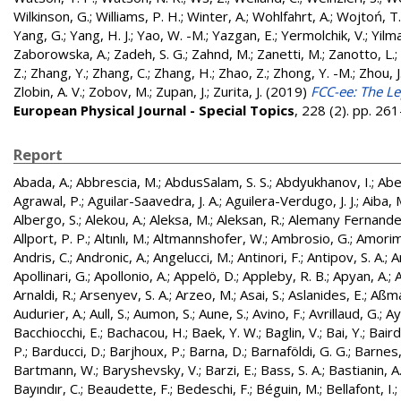
Wilkinson, G.
;
Williams, P. H.
;
Winter, A.
;
Wohlfahrt, A.
;
Wojtoń, T.
Yang, G.
;
Yang, H. J.
;
Yao, W. -M.
;
Yazgan, E.
;
Yermolchik, V.
;
Yilma
Zaborowska, A.
;
Zadeh, S. G.
;
Zahnd, M.
;
Zanetti, M.
;
Zanotto, L.
;
Z.
;
Zhang, Y.
;
Zhang, C.
;
Zhang, H.
;
Zhao, Z.
;
Zhong, Y. -M.
;
Zhou, J
Zlobin, A. V.
;
Zobov, M.
;
Zupan, J.
;
Zurita, J.
(2019)
FCC-ee: The Le
European Physical Journal - Special Topics
, 228 (2). pp. 2
Report
Abada, A.
;
Abbrescia, M.
;
AbdusSalam, S. S.
;
Abdyukhanov, I.
;
Abe
Agrawal, P.
;
Aguilar-Saavedra, J. A.
;
Aguilera-Verdugo, J. J.
;
Aiba, 
Albergo, S.
;
Alekou, A.
;
Aleksa, M.
;
Aleksan, R.
;
Alemany Fernandez
Allport, P. P.
;
Altınlı, M.
;
Altmannshofer, W.
;
Ambrosio, G.
;
Amorim
Andris, C.
;
Andronic, A.
;
Angelucci, M.
;
Antinori, F.
;
Antipov, S. A.
;
A
Apollinari, G.
;
Apollonio, A.
;
Appelö, D.
;
Appleby, R. B.
;
Apyan, A.
;
A
Arnaldi, R.
;
Arsenyev, S. A.
;
Arzeo, M.
;
Asai, S.
;
Aslanides, E.
;
Aßma
Audurier, A.
;
Aull, S.
;
Aumon, S.
;
Aune, S.
;
Avino, F.
;
Avrillaud, G.
;
Ay
Bacchiocchi, E.
;
Bachacou, H.
;
Baek, Y. W.
;
Baglin, V.
;
Bai, Y.
;
Baird
P.
;
Barducci, D.
;
Barjhoux, P.
;
Barna, D.
;
Barnaföldi, G. G.
;
Barnes, 
Bartmann, W.
;
Baryshevsky, V.
;
Barzi, E.
;
Bass, S. A.
;
Bastianin, A
Bayındır, C.
;
Beaudette, F.
;
Bedeschi, F.
;
Béguin, M.
;
Bellafont, I.
;