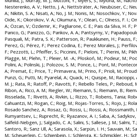
Munilla, J.
;
Murray, M. J.
;
Muttoni, Y.
;
Myers, S.
;
Mylona, M.
;
Nachtm
Nesterenko, A. V.
;
Netto, J. A.
;
Nettsträter, A.
;
Neubüser, C.
;
Neu
A.
;
Nikitin, S. A.
;
Nisati, A.
;
No, J. M.
;
Nonis, M.
;
Nosochkov, Y.
;
Nová
Oide, K.
;
Okorokov, V. A.
;
Okumura, Y.
;
Oleari, C.
;
Olness, F. I.
;
On
A.
;
Özcan, V.
;
Özdemir, K.
;
Pagliarone, C. E.
;
Pais da Silva, H. F.
;
P
Panico, G.
;
Panizzo, G.
;
Pankov, A. A.
;
Pantsyrny, V.
;
Papadopoulo
Pasquali, M.
;
Patra, S. K.
;
Patterson, R.
;
Paukkunen, H.
;
Pauss, F.
Perez, G.
;
Pérez, F.
;
Perez Codina, E.
;
Perez Morales, J.
;
Perfilo
F.
;
Pezzotti, L.
;
Pfeiffer, S.
;
Piccinini, F.
;
Pieloni, T.
;
Pierini, M.
;
Pikh
Plagge, M.
;
Plehn, T.
;
Pleier, M. -A.
;
Płoskoń, M.
;
Podeur, M.
;
Pod
Polini, A.
;
Polinski, J.
;
Polozov, S. M.
;
Ponce, L.
;
Pont, M.
;
Pontecor
A.
;
Premat, E.
;
Price, T.
;
Primavera, M.
;
Prino, F.
;
Prioli, M.
;
Proudf
Punzi, G.
;
Putti, M.
;
Pyarelal, A.
;
Quack, H.
;
Quispe, M.
;
Racioppi, 
M. J.
;
Rata, R.
;
Ratoff, P.
;
Ravotti, F.
;
Rebello Teles, P.
;
Reboud, 
Ribon, A.
;
Ricci, A. M.
;
Riegler, W.
;
Riemann, S.
;
Riemann, B.
;
Riema
Risselada, T.
;
Rivetti, A.
;
Rivkin, L.
;
Rizzo, T.
;
Robens, Tania
;
Robe
Cahuantzi, M.
;
Rogan, C.
;
Roig, M.
;
Rojas-Torres, S.
;
Rojo, J.
;
Rola
Rosado Sanchez, A.
;
Rosaz, G.
;
Rossi, L.
;
Rossi, A.
;
Rossmanith, 
Rumyantsev, L.
;
Ruprecht, R.
;
Ryazanov, A. I.
;
Saba, A.
;
Sadykov, 
Salfeld-Nebgen, J.
;
Salgado, C. A.
;
Salini, S.
;
Sallese, J. M.
;
Salmi, T.
Santoro, R.
;
Sanz Ull, A.
;
Sarasola, X.
;
Sarpün, I. H.
;
Sauvain, M.
;
Sa
M.
;
Scheuerlein, C.
;
Schienbein, I.
;
Schlenga, K.
;
Schmickler, H.
;
Sch