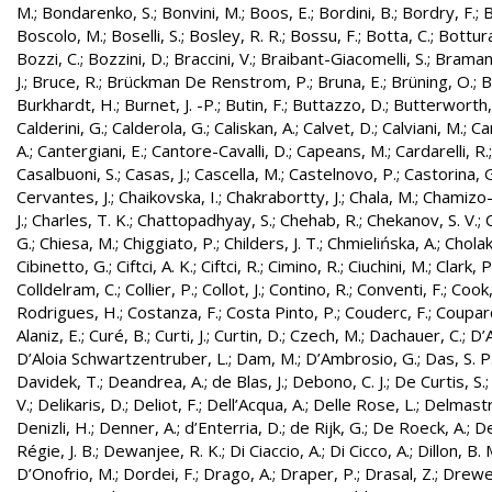
M.
;
Bondarenko, S.
;
Bonvini, M.
;
Boos, E.
;
Bordini, B.
;
Bordry, F.
;
B
Boscolo, M.
;
Boselli, S.
;
Bosley, R. R.
;
Bossu, F.
;
Botta, C.
;
Bottura
Bozzi, C.
;
Bozzini, D.
;
Braccini, V.
;
Braibant-Giacomelli, S.
;
Bramant
J.
;
Bruce, R.
;
Brückman De Renstrom, P.
;
Bruna, E.
;
Brüning, O.
;
B
Burkhardt, H.
;
Burnet, J. -P.
;
Butin, F.
;
Buttazzo, D.
;
Butterworth,
Calderini, G.
;
Calderola, G.
;
Caliskan, A.
;
Calvet, D.
;
Calviani, M.
;
Cam
A.
;
Cantergiani, E.
;
Cantore-Cavalli, D.
;
Capeans, M.
;
Cardarelli, R.
Casalbuoni, S.
;
Casas, J.
;
Cascella, M.
;
Castelnovo, P.
;
Castorina, 
Cervantes, J.
;
Chaikovska, I.
;
Chakrabortty, J.
;
Chala, M.
;
Chamizo-
J.
;
Charles, T. K.
;
Chattopadhyay, S.
;
Chehab, R.
;
Chekanov, S. V.
;
G.
;
Chiesa, M.
;
Chiggiato, P.
;
Childers, J. T.
;
Chmielińska, A.
;
Cholak
Cibinetto, G.
;
Ciftci, A. K.
;
Ciftci, R.
;
Cimino, R.
;
Ciuchini, M.
;
Clark, P.
Colldelram, C.
;
Collier, P.
;
Collot, J.
;
Contino, R.
;
Conventi, F.
;
Cook,
Rodrigues, H.
;
Costanza, F.
;
Costa Pinto, P.
;
Couderc, F.
;
Coupard
Alaniz, E.
;
Curé, B.
;
Curti, J.
;
Curtin, D.
;
Czech, M.
;
Dachauer, C.
;
D’A
D’Aloia Schwartzentruber, L.
;
Dam, M.
;
D’Ambrosio, G.
;
Das, S. P
Davidek, T.
;
Deandrea, A.
;
de Blas, J.
;
Debono, C. J.
;
De Curtis, S.
V.
;
Delikaris, D.
;
Deliot, F.
;
Dell’Acqua, A.
;
Delle Rose, L.
;
Delmastr
Denizli, H.
;
Denner, A.
;
d’Enterria, D.
;
de Rijk, G.
;
De Roeck, A.
;
De
Régie, J. B.
;
Dewanjee, R. K.
;
Di Ciaccio, A.
;
Di Cicco, A.
;
Dillon, B. 
D’Onofrio, M.
;
Dordei, F.
;
Drago, A.
;
Draper, P.
;
Drasal, Z.
;
Drewe