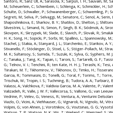
Santoro, R.
;
Sanz Ull, A.
;
Sarasola, X.
;
Sarpün, I. H.
;
Sauvain, M.
;
Sa
M.
;
Scheuerlein, C.
;
Schienbein, I.
;
Schlenga, K.
;
Schmickler, H.
;
Sch
Schulte, D.
;
Schwaller, P.
;
Schwanenberger, C.
;
Schwemling, P.
;
S
Segreti, M.
;
Selva, P.
;
Selvaggi, M.
;
Senatore, C.
;
Senol, A.
;
Serin, 
Shaposhnikova, E.
;
Sharkov, B. Y.
;
Shatilov, D.
;
Shelton, J.
;
Shiltsev
Silvestrini, L.
;
Simand, N.
;
Simon, F.
;
Singh, B. K.
;
Siódmok, A.
;
Siroi
Skovpen, K.
;
Skrzypek, M.
;
Slade, E.
;
Slavich, P.
;
Slovak, R.
;
Smaluk
H. K.
;
Song, H.
;
Sopicki, P.
;
Sorbi, M.
;
Spallino, L.
;
Spannowsky, M.
Stachel, J.
;
Stakia, A.
;
Stanyard, J. L.
;
Starchenko, E.
;
Starikov, A. Y.
Stivanello, F.
;
Stöckinger, D.
;
Stoel, L. S.
;
Stöger-Pollach, M.
;
Stra
M. K.
;
Sultansoy, S.
;
Sumida, T.
;
Suzuki, K.
;
Sylva, G.
;
Syphers, M. J
C.
;
Tanaka, J.
;
Tang, K.
;
Tapan, I.
;
Taroni, S.
;
Tartarelli, G. F.
;
Tassie
G.
;
Telnov, V. I.
;
Tenchini, R.
;
ten Kate, H. H. J.
;
Terashi, K.
;
Tesi, 
Tiirakari, M. T.
;
Tikhomirov, V.
;
Tikhonov, D.
;
Timko, H.
;
Tisserand
Garcia, R.
;
Tommasini, D.
;
Tonelli, G.
;
Toral, F.
;
Torims, T.
;
Torre,
Trischuk, W.
;
Tropin, I. S.
;
Tuchming, B.
;
Tudora, A. A.
;
Turbiarz, B
Valassi, A.
;
Valchkova, F.
;
Valdivia Garcia, M. A.
;
Valente, P.
;
Valent
Valizadeh, R.
;
Valle, J. W. F.
;
Vallecorsa, S.
;
Vallone, G.
;
van Leeuw
Vedrine, P.
;
Velev, G.
;
Veness, R.
;
Ventura, A.
;
Venturini Delsolar
Viazlo, O.
;
Vicini, A.
;
Viehhauser, G.
;
Vignaroli, N.
;
Vignolo, M.
;
Vitr
Volpini, G.
;
von Ahnen, J.
;
Vorotnikov, G.
;
Voutsinas, G. G.
;
Vysotsk
Watson, T. P.
;
Watson, N. K.
;
Ws, Z.
;
Weiland, C.
;
Weinzierl, S.
;
We