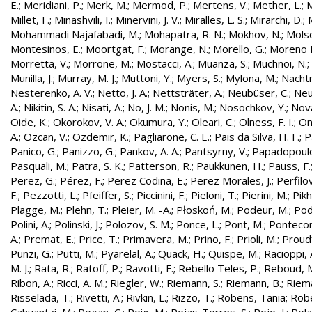
E.
;
Meridiani, P.
;
Merk, M.
;
Mermod, P.
;
Mertens, V.
;
Mether, L.
;
M
Millet, F.
;
Minashvili, I.
;
Minervini, J. V.
;
Miralles, L. S.
;
Mirarchi, D.
;
Mohammadi Najafabadi, M.
;
Mohapatra, R. N.
;
Mokhov, N.
;
Molso
Montesinos, E.
;
Moortgat, F.
;
Morange, N.
;
Morello, G.
;
Moreno L
Morretta, V.
;
Morrone, M.
;
Mostacci, A.
;
Muanza, S.
;
Muchnoi, N.
;
Munilla, J.
;
Murray, M. J.
;
Muttoni, Y.
;
Myers, S.
;
Mylona, M.
;
Nachtm
Nesterenko, A. V.
;
Netto, J. A.
;
Nettsträter, A.
;
Neubüser, C.
;
Neu
A.
;
Nikitin, S. A.
;
Nisati, A.
;
No, J. M.
;
Nonis, M.
;
Nosochkov, Y.
;
Nová
Oide, K.
;
Okorokov, V. A.
;
Okumura, Y.
;
Oleari, C.
;
Olness, F. I.
;
On
A.
;
Özcan, V.
;
Özdemir, K.
;
Pagliarone, C. E.
;
Pais da Silva, H. F.
;
P
Panico, G.
;
Panizzo, G.
;
Pankov, A. A.
;
Pantsyrny, V.
;
Papadopoulo
Pasquali, M.
;
Patra, S. K.
;
Patterson, R.
;
Paukkunen, H.
;
Pauss, F.
Perez, G.
;
Pérez, F.
;
Perez Codina, E.
;
Perez Morales, J.
;
Perfilo
F.
;
Pezzotti, L.
;
Pfeiffer, S.
;
Piccinini, F.
;
Pieloni, T.
;
Pierini, M.
;
Pikh
Plagge, M.
;
Plehn, T.
;
Pleier, M. -A.
;
Płoskoń, M.
;
Podeur, M.
;
Pod
Polini, A.
;
Polinski, J.
;
Polozov, S. M.
;
Ponce, L.
;
Pont, M.
;
Pontecor
A.
;
Premat, E.
;
Price, T.
;
Primavera, M.
;
Prino, F.
;
Prioli, M.
;
Proudf
Punzi, G.
;
Putti, M.
;
Pyarelal, A.
;
Quack, H.
;
Quispe, M.
;
Racioppi, 
M. J.
;
Rata, R.
;
Ratoff, P.
;
Ravotti, F.
;
Rebello Teles, P.
;
Reboud, 
Ribon, A.
;
Ricci, A. M.
;
Riegler, W.
;
Riemann, S.
;
Riemann, B.
;
Riema
Risselada, T.
;
Rivetti, A.
;
Rivkin, L.
;
Rizzo, T.
;
Robens, Tania
;
Robe