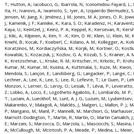
T.
;
Hutton, A.
;
Iacobucci, G.
;
Ibarrola, N.
;
Iconomidou-Fayard, L.
;
Ita, H.
;
Ivanovs, A.
;
Iwamoto, S.
;
Iyer, A.
;
Izquierdo Bermudez, S
Jensen, M.
;
Jiang, X.
;
Jiménez, J. M.
;
Jones, M. A.
;
Jones, O. R.
;
Jowe
J.
;
Kamenik, J. F.
;
Kannike, K.
;
Kara, S. O.
;
Karadeniz, H.
;
Karaventz
Kaya, U.
;
Keintzel, J.
;
Keinz, P. A.
;
Keppel, K.
;
Kersevan, R.
;
Kersh
J.
;
Kilic, A.
;
Kilpinen, A.
;
Kim, Y. -K.
;
Kim, D. W.
;
Klein, U.
;
Klein, M.
;
K
Kniehl, B.
;
Kocak, F.
;
Koeberl, C.
;
Kolano, A. M.
;
Kollegger, A.
;
Koło
Koratzinos, M.
;
Kordiaczyńska, M.
;
Korjik, M.
;
Kortner, O.
;
Kostka
Kowalski, S.
;
Kozaczuk, J.
;
Kozlov, G. A.
;
Kozub, S. S.
;
Krainer, A. 
K.
;
Kretzschmar, L.
;
Kriske, R. M.
;
Kritscher, H.
;
Krkotic, P.
;
Kroha
Kumar, M.
;
Kumar, M.
;
Kusina, A.
;
Kuttimalai, S.
;
Kuze, M.
;
Kwon, 
Mendola, S.
;
Lançon, E.
;
Landsberg, G.
;
Langacker, P.
;
Lange, C.
;
Lechner, A.
;
Lee, K.
;
Lee, S.
;
Lee, R.
;
Lefevre, T.
;
Le Guen, P.
;
Leh
Monzon, I.
;
Lerner, G.
;
Leroy, O.
;
Lesiak, T.
;
Lévai, P.
;
Leveratto,
Z.
;
Lobko, A.
;
Locci, E.
;
Logothetis Agaliotis, E.
;
Lombardo, M. P.
;
T.
;
Luciani, A.
;
Lueckhof, M.
;
Lunt, A. J. G.
;
Luzum, M.
;
Lyubimtsev, 
Makarenko, V.
;
Malagoli, A.
;
Malclés, J.
;
Malgeri, L.
;
Mallon, P. J.
;
Ma
P.
;
Mangano, M.
;
Manil, P.
;
Mannelli, M.
;
Marchiori, G.
;
Marhauser,
Marriott-Dodington, T.
;
Martin, R.
;
Martin, O.
;
Martin Camalich, J.
E.
;
Marzani, S.
;
Marzocca, D.
;
Marzola, L.
;
Masciocchi, S.
;
Masina, I
A.
;
McCullough, M.
;
McIntosh, P. A.
;
Meade, P.
;
Medina, L.
;
Meier,