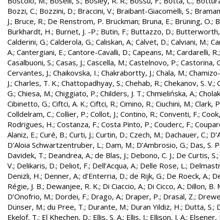
Boscolo, M.
;
Boselli, S.
;
Bosley, R. R.
;
Bossu, F.
;
Botta, C.
;
Bottura
Bozzi, C.
;
Bozzini, D.
;
Braccini, V.
;
Braibant-Giacomelli, S.
;
Bramant
J.
;
Bruce, R.
;
De Renstrom, P. Brückman
;
Bruna, E.
;
Brüning, O.
;
B
Burkhardt, H.
;
Burnet, J. -P.
;
Butin, F.
;
Buttazzo, D.
;
Butterworth,
Calderini, G.
;
Calderola, G.
;
Caliskan, A.
;
Calvet, D.
;
Calviani, M.
;
Cam
A.
;
Cantergiani, E.
;
Cantore-Cavalli, D.
;
Capeans, M.
;
Cardarelli, R.
Casalbuoni, S.
;
Casas, J.
;
Cascella, M.
;
Castelnovo, P.
;
Castorina, 
Cervantes, J.
;
Chaikovska, I.
;
Chakrabortty, J.
;
Chala, M.
;
Chamizo-
J.
;
Charles, T. K.
;
Chattopadhyay, S.
;
Chehab, R.
;
Chekanov, S. V.
;
G.
;
Chiesa, M.
;
Chiggiato, P.
;
Childers, J. T.
;
Chmielińska, A.
;
Cholak
Cibinetto, G.
;
Ciftci, A. K.
;
Ciftci, R.
;
Cimino, R.
;
Ciuchini, M.
;
Clark, P.
Colldelram, C.
;
Collier, P.
;
Collot, J.
;
Contino, R.
;
Conventi, F.
;
Cook,
Rodrigues, H.
;
Costanza, F.
;
Costa Pinto, P.
;
Couderc, F.
;
Coupard
Alaniz, E.
;
Curé, B.
;
Curti, J.
;
Curtin, D.
;
Czech, M.
;
Dachauer, C.
;
D’A
D’Aloia Schwartzentruber, L.
;
Dam, M.
;
D’Ambrosio, G.
;
Das, S. P
Davidek, T.
;
Deandrea, A.
;
de Blas, J.
;
Debono, C. J.
;
De Curtis, S.
V.
;
Delikaris, D.
;
Deliot, F.
;
Dell’Acqua, A.
;
Delle Rose, L.
;
Delmastr
Denizli, H.
;
Denner, A.
;
d’Enterria, D.
;
de Rijk, G.
;
De Roeck, A.
;
De
Régie, J. B.
;
Dewanjee, R. K.
;
Di Ciaccio, A.
;
Di Cicco, A.
;
Dillon, B. 
D’Onofrio, M.
;
Dordei, F.
;
Drago, A.
;
Draper, P.
;
Drasal, Z.
;
Drewe
Dünser, M.
;
du Pree, T.
;
Durante, M.
;
Duran Yildiz, H.
;
Dutta, S.
;
D
Ekelof, T.
;
El Khechen, D.
;
Ellis, S. A.
;
Ellis, J.
;
Ellison, J. A.
;
Elsener, 