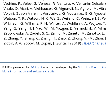
Vedrine, P.
;
Velev, G.
;
Veness, R.
;
Ventura, A.
;
Venturini Delsolar
Viazlo, O.
;
Vicini, A.
;
Viehhauser, G.
;
Vignaroli, N.
;
Vignolo, M.
;
Vitr
Volpini, G.
;
von Ahnen, J.
;
Vorotnikov, G.
;
Voutsinas, G. G.
;
Vysotsk
Watson, T. P.
;
Watson, N. K.
;
Ws, Z.
;
Weiland, C.
;
Weinzierl, S.
;
We
Wilkinson, G.
;
Williams, P. H.
;
Winter, A.
;
Wohlfahrt, A.
;
Wojtoń, T.
Yang, G.
;
Yang, H. J.
;
Yao, W. -M.
;
Yazgan, E.
;
Yermolchik, V.
;
Yilma
Zaborowska, A.
;
Zadeh, S. G.
;
Zahnd, M.
;
Zanetti, M.
;
Zanotto, L.
;
Z.
;
Zhang, Y.
;
Zhang, C.
;
Zhang, H.
;
Zhao, Z.
;
Zhong, Y. -M.
;
Zhou, J
Zlobin, A. V.
;
Zobov, M.
;
Zupan, J.
;
Zurita, J.
(2019)
HE-LHC: The H
FULIR is powered by
EPrints 3
which is developed by the
School of Electroni
More information and software credits
.