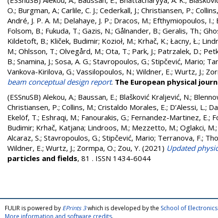
(ESSnuSB)
Alekou, A.
;
Baussan, E.
;
Bhattacharyya, A. K.
;
Blaskovic
O.
;
Burgman, A.
;
Carlile, C. J.
;
Cederkall, J.
;
Christiansen, P.
;
Collins
André, J. P. A. M.
;
Delahaye, J. P.
;
Dracos, M.
;
Efthymiopoulos, I.
;
Folsom, B.
;
Fukuda, T.
;
Gazis, N.
;
Gålnander, B.
;
Geralis, Th.
;
Ghos
Kildetoft, B.
;
Kliček, Budimir
;
Kozioł, M.
;
Krhač, K.
;
Łacny, Ł.
;
Lind
M.
;
Ohlsson, T.
;
Olvegård, M.
;
Ota, T.
;
Park, J.
;
Patrzalek, D.
;
Petk
B.
;
Snamina, J.
;
Sosa, A. G.
;
Stavropoulos, G.
;
Stipčević, Mario
;
Tar
Vankova-Kirilova, G.
;
Vassilopoulos, N.
;
Wildner, E.
;
Wurtz, J.
;
Zor
beam conceptual design report
.
The European physical journa
(ESSnuSB)
Alekou, A.
;
Baussan, E.
;
Blašković Kraljević, N.
;
Blenno
Christiansen, P.
;
Collins, M.
;
Cristaldo Morales, E.
;
D’Alessi, L.
;
Da
Ekelöf, T.
;
Eshraqi, M.
;
Fanourakis, G.
;
Fernandez-Martinez, E.
;
F
Budimir
;
Krhač, Katjana
;
Lindroos, M.
;
Mezzetto, M.
;
Oglakci, M.
Alcaraz, S.
;
Stavropoulos, G.
;
Stipčević, Mario
;
Terranova, F.
;
Tho
Wildner, E.
;
Wurtz, J.
;
Zormpa, O.
;
Zou, Y.
(2021)
Updated physic
particles and fields
, 81 . ISSN 1434-6044
FULIR is powered by
EPrints 3
which is developed by the
School of Electroni
More information and software credits
.