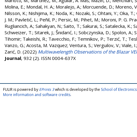
Mariotti, M.
;
Martínez, M.
;
Aguilar, A. Mas
;
Mazin, D.
;
Menchiari, S
Molina, E.
;
Mondal, H. A.
;
Moralejo, A.
;
Morcuende, D.
;
Moreno, V
Nilsson, K.
;
Nishijima, K.
;
Noda, K.
;
Nozaki, S.
;
Ohtani, Y.
;
Oka, T.
;
J. M.
;
Pavletić, L.
;
Peñil, P.
;
Persic, M.
;
Pihet, M.
;
Moroni, P. G. Pr
Rugliancich, A.
;
Sahakyan, N.
;
Saito, T.
;
Sakurai, S.
;
Satalecka, K.
;
Sa
Schweizer, T.
;
Sitarek, J.
;
Šnidarić, I.
;
Sobczynska, D.
;
Spolon, A.
;
S
Tihomir
;
Takeishi, R.
;
Tavecchio, F.
;
Temnikov, P.
;
Terzić, T.
;
Tes
Vanzo, G.
;
Acosta, M. Vazquez
;
Ventura, S.
;
Verguilov, V.
;
Viale, I.
Zarić, D.
(2022)
Multiwavelength Observations of the Blazar V
Journal
, 932 (2). ISSN 0004-637X
FULIR is powered by
EPrints 3
which is developed by the
School of Electroni
More information and software credits
.