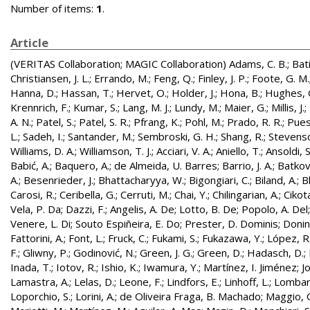
Number of items:
1
.
Article
(VERITAS Collaboration; MAGIC Collaboration)
Adams, C. B.
;
Bati
Christiansen, J. L.
;
Errando, M.
;
Feng, Q.
;
Finley, J. P.
;
Foote, G. M.
Hanna, D.
;
Hassan, T.
;
Hervet, O.
;
Holder, J.
;
Hona, B.
;
Hughes, 
Krennrich, F.
;
Kumar, S.
;
Lang, M. J.
;
Lundy, M.
;
Maier, G.
;
Millis, J.
;
A. N.
;
Patel, S.
;
Patel, S. R.
;
Pfrang, K.
;
Pohl, M.
;
Prado, R. R.
;
Pues
L.
;
Sadeh, I.
;
Santander, M.
;
Sembroski, G. H.
;
Shang, R.
;
Stevenso
Williams, D. A.
;
Williamson, T. J.
;
Acciari, V. A.
;
Aniello, T.
;
Ansoldi, S
Babić, A.
;
Baquero, A.
;
de Almeida, U. Barres
;
Barrio, J. A.
;
Batkovi
A.
;
Besenrieder, J.
;
Bhattacharyya, W.
;
Bigongiari, C.
;
Biland, A.
;
B
Carosi, R.
;
Ceribella, G.
;
Cerruti, M.
;
Chai, Y.
;
Chilingarian, A.
;
Cikota
Vela, P. Da
;
Dazzi, F.
;
Angelis, A. De
;
Lotto, B. De
;
Popolo, A. Del
Venere, L. Di
;
Souto Espiñeira, E. Do
;
Prester, D. Dominis
;
Donini
Fattorini, A.
;
Font, L.
;
Fruck, C.
;
Fukami, S.
;
Fukazawa, Y.
;
López, R.
F.
;
Gliwny, P.
;
Godinović, N.
;
Green, J. G.
;
Green, D.
;
Hadasch, D.
;
Inada, T.
;
Iotov, R.
;
Ishio, K.
;
Iwamura, Y.
;
Martínez, I. Jiménez
;
J
Lamastra, A.
;
Lelas, D.
;
Leone, F.
;
Lindfors, E.
;
Linhoff, L.
;
Lombard
Loporchio, S.
;
Lorini, A.
;
de Oliveira Fraga, B. Machado
;
Maggio, C