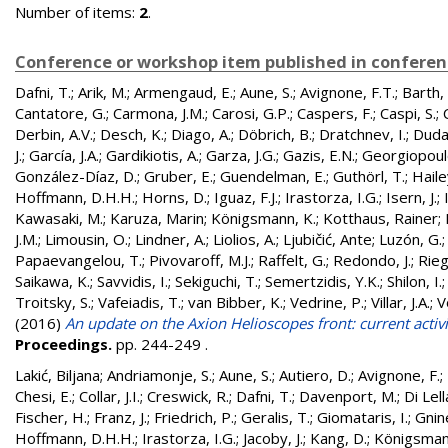
Number of items:
2
.
Conference or workshop item published in confere
Dafni, T.
;
Arik, M.
;
Armengaud, E.
;
Aune, S.
;
Avignone, F.T.
;
Barth, 
Cantatore, G.
;
Carmona, J.M.
;
Carosi, G.P.
;
Caspers, F.
;
Caspi, S.
;
Derbin, A.V.
;
Desch, K.
;
Diago, A.
;
Döbrich, B.
;
Dratchnev, I.
;
Duda
J.
;
García, J.A.
;
Gardikiotis, A.
;
Garza, J.G.
;
Gazis, E.N.
;
Georgiopoul
González-Díaz, D.
;
Gruber, E.
;
Guendelman, E.
;
Guthörl, T.
;
Hailey
Hoffmann, D.H.H.
;
Horns, D.
;
Iguaz, F.J.
;
Irastorza, I.G.
;
Isern, J.
;
Kawasaki, M.
;
Karuza, Marin
;
Königsmann, K.
;
Kotthaus, Rainer
;
J.M.
;
Limousin, O.
;
Lindner, A.
;
Liolios, A.
;
Ljubičić, Ante
;
Luzón, G.
Papaevangelou, T.
;
Pivovaroff, M.J.
;
Raffelt, G.
;
Redondo, J.
;
Rieg
Saikawa, K.
;
Savvidis, I.
;
Sekiguchi, T.
;
Semertzidis, Y.K.
;
Shilon, I.
Troitsky, S.
;
Vafeiadis, T.
;
van Bibber, K.
;
Vedrine, P.
;
Villar, J.A.
;
V
(2016)
An update on the Axion Helioscopes front: current activi
Proceedings.
pp. 244-249
.
Lakić, Biljana
;
Andriamonje, S.
;
Aune, S.
;
Autiero, D.
;
Avignone, F.
;
Chesi, E.
;
Collar, J.I.
;
Creswick, R.
;
Dafni, T.
;
Davenport, M.
;
Di Lell
Fischer, H.
;
Franz, J.
;
Friedrich, P.
;
Geralis, T.
;
Giomataris, I.
;
Gnin
Hoffmann, D.H.H.
;
Irastorza, I.G.
;
Jacoby, J.
;
Kang, D.
;
Königsman