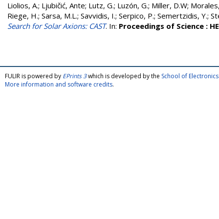
Liolios, A.
;
Ljubičić, Ante
;
Lutz, G.
;
Luzón, G.
;
Miller, D.W
;
Morales,
Riege, H.
;
Sarsa, M.L.
;
Savvidis, I.
;
Serpico, P.
;
Semertzidis, Y.
;
St
Search for Solar Axions: CAST
. In:
Proceedings of Science : H
FULIR is powered by
EPrints 3
which is developed by the
School of Electroni
More information and software credits
.