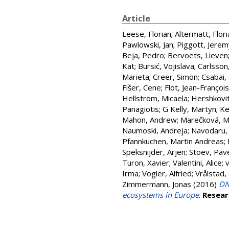
Article
Leese, Florian
;
Altermatt, Flori
Pawlowski, Jan
;
Piggott, Jerem
Beja, Pedro
;
Bervoets, Lieven
Kat
;
Bursić, Vojislava
;
Carlsson
Marieta
;
Creer, Simon
;
Csabai,
Fišer, Cene
;
Flot, Jean-François
Hellström, Micaela
;
Hershkovit
Panagiotis
;
G Kelly, Martyn
;
Ke
Mahon, Andrew
;
Marečková, M
Naumoski, Andreja
;
Navodaru,
Pfannkuchen, Martin Andreas
;
Speksnijder, Arjen
;
Stoev, Pav
Turon, Xavier
;
Valentini, Alice
;
Irma
;
Vogler, Alfried
;
Vrålstad,
Zimmermann, Jonas
(2016)
DN
ecosystems in Europe
.
Resear