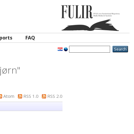
ports
FAQ
jørn
"
Atom
RSS 1.0
RSS 2.0