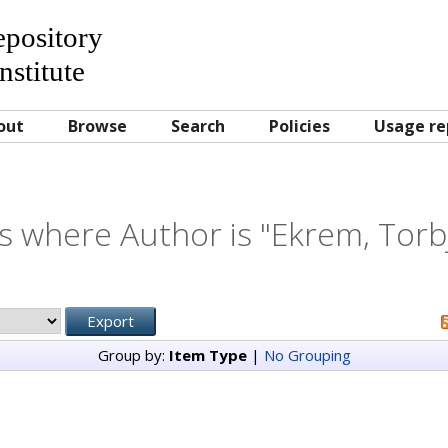
Repository
nstitute
out
Browse
Search
Policies
Usage re
s where Author is "
Ekrem, Torb
Group by:
Item Type
|
No Grouping