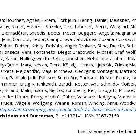
an
;
Bouchez, Agnès
;
Ekrem, Torbjørn
;
Hering, Daniel
;
Meissner, Kr
y Jay
;
Rimet, Frédéric
;
Steinke, Dirk
;
Taberlet, Pierre
;
Weigand, Al
;
Björnsdóttir, Snaedís
;
Boets, Pieter
;
Boggero, Angela
;
Magnar Bo
, Jens
;
Čiampor, Fedor
;
Čiamporová-Zatovičová, Zuzana
;
Coissac, E
 Zoltán
;
Deiner, Kristy
;
DelValls, Ángel
;
Drakare, Stina
;
Duarte, Sofi
;
Fonseca, Vera
;
Fontaneto, Diego
;
Grabowski, Michael
;
Graf, Wol
z, Yaron
;
Hollingsworth, Peter
;
Japoshvili, Bella
;
Jones, John I.
;
Kala
lly-Quinn, Mary
;
Keskin, Emre
;
Kõljalg, Urmas
;
Ljubešić, Zrinka
;
Mač
arketa
;
Mejdandžić, Maja
;
Mircheva, Georgina
;
Montagna, Matteo
 Ion
;
Padisák, Judit
;
Pálsson, Snæbjörn
;
Panksep, Kristel
;
Penev, L
Primmer, Craig R
;
Rinkevich, Baruch
;
Rotter, Ana
;
Schmidt- Kloiber,
el
;
Strand, Malin
;
Šulčius, Sigitas
;
Sundberg, Per
;
Traugott, Michael
van der Hoorn, Berry
;
Várbíró, Gábor
;
Vasquez Hadjilyra, Marlen I
 Trude
;
Wägele, Wolfgang
;
Wenne, Roman
;
Winding, Anne
;
Woodwa
Aqua-Net: Developing new genetic tools for bioassessment and m
ch Ideas and Outcomes
, 2 . e11321-1. ISSN 2367-7163
This list was generated on
S