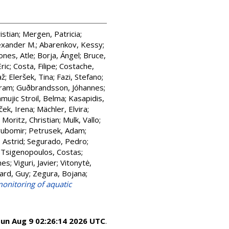
istian
;
Mergen, Patricia
;
exander M.
;
Abarenkov, Kessy
;
nes, Atle
;
Borja, Ángel
;
Bruce,
ric
;
Costa, Filipe
;
Costache,
až
;
Eleršek, Tina
;
Fazi, Stefano
;
fram
;
Guðbrandsson, Jóhannes
;
mujic Stroil, Belma
;
Kasapidis,
ek, Irena
;
Mächler, Elvira
;
;
Moritz, Christian
;
Mulk, Vallo
;
yubomir
;
Petrusek, Adam
;
 Astrid
;
Segurado, Pedro
;
;
Tsigenopoulos, Costas
;
nes
;
Viguri, Javier
;
Vitonytė,
rd, Guy
;
Zegura, Bojana
;
onitoring of aquatic
un Aug 9 02:26:14 2026 UTC
.