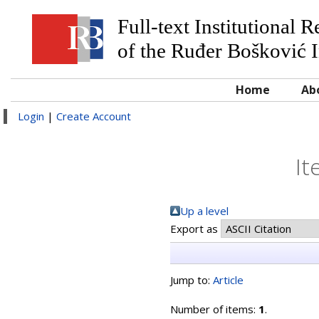
Full-text Institutional 
of the Ruđer Bošković I
Home
Ab
Login
|
Create Account
It
Up a level
Export as
Jump to:
Article
Number of items:
1
.