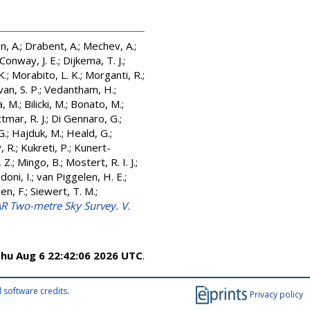
n, A.
;
Drabent, A.
;
Mechev, A.
;
Conway, J. E.
;
Dijkema, T. J.
;
K.
;
Morabito, L. K.
;
Morganti, R.
;
van, S. P.
;
Vedantham, H.
;
a, M.
;
Bilicki, M.
;
Bonato, M.
;
tmar, R. J.
;
Di Gennaro, G.
;
G.
;
Hajduk, M.
;
Heald, G.
;
, R.
;
Kukreti, P.
;
Kunert-
 Z.
;
Mingo, B.
;
Mostert, R. I. J.
;
doni, I.
;
van Piggelen, H. E.
;
en, F.
;
Siewert, T. M.
;
R Two-metre Sky Survey. V.
hu Aug 6 22:42:06 2026 UTC
.
 software credits
.
Privacy policy