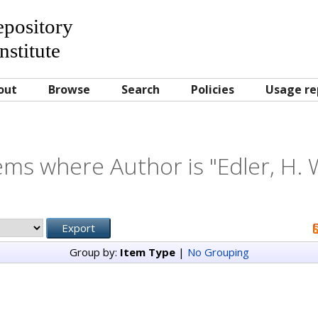
Repository
nstitute
out
Browse
Search
Policies
Usage re
ems where Author is "
Edler, H. 
Group by:
Item Type
|
No Grouping