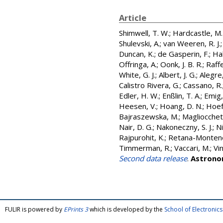
Article
Shimwell, T. W.
;
Hardcastle, M. 
Shulevski, A.
;
van Weeren, R. J.
Duncan, K.
;
de Gasperin, F.
;
Hal
Offringa, A.
;
Oonk, J. B. R.
;
Raffe
White, G. J.
;
Albert, J. G.
;
Alegre,
Calistro Rivera, G.
;
Cassano, R.
Edler, H. W.
;
Enßlin, T. A.
;
Emig,
Heesen, V.
;
Hoang, D. N.
;
Hoef
Bajraszewska, M.
;
Magliocchett
Nair, D. G.
;
Nakoneczny, S. J.
;
Ni
Rajpurohit, K.
;
Retana-Montene
Timmerman, R.
;
Vaccari, M.
;
Vin
Second data release
.
Astrono
FULIR is powered by
EPrints 3
which is developed by the
School of Electroni