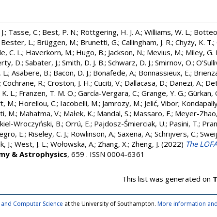
J.
;
Tasse, C.
;
Best, P. N.
;
Röttgering, H. J. A.
;
Williams, W. L.
;
Botteo
;
Bester, L.
;
Brüggen, M.
;
Brunetti, G.
;
Callingham, J. R.
;
Chyży, K. T.
;
e, C. L.
;
Haverkorn, M.
;
Hugo, B.
;
Jackson, N.
;
Mevius, M.
;
Miley, G. 
rty, D.
;
Sabater, J.
;
Smith, D. J. B.
;
Schwarz, D. J.
;
Smirnov, O.
;
O’Sulli
 L.
;
Asabere, B.
;
Bacon, D. J.
;
Bonafede, A.
;
Bonnassieux, E.
;
Brienz
;
Cochrane, R.
;
Croston, J. H.
;
Cuciti, V.
;
Dallacasa, D.
;
Danezi, A.
;
Det
 K. L.
;
Franzen, T. M. O.
;
García-Vergara, C.
;
Grange, Y. G.
;
Gürkan, 
t, M.
;
Horellou, C.
;
Iacobelli, M.
;
Jamrozy, M.
;
Jelić, Vibor
;
Kondapally
i, M.
;
Mahatma, V.
;
Małek, K.
;
Mandal, S.
;
Massaro, F.
;
Meyer-Zhao,
kiel-Wroczyński, B.
;
Orrú, E.
;
Pajdosz-Śmierciak, U.
;
Pasini, T.
;
Pran
gro, E.
;
Riseley, C. J.
;
Rowlinson, A.
;
Saxena, A.
;
Schrijvers, C.
;
Sweij
k, J.
;
West, J. L.
;
Wołowska, A.
;
Zhang, X.
;
Zheng, J.
(2022)
The LOFA
my & Astrophysics
, 659 . ISSN 0004-6361
This list was generated on
T
cs and Computer Science
at the University of Southampton.
More information and