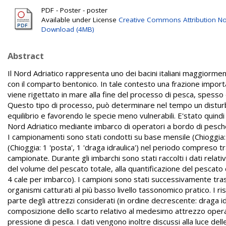
PDF - Poster - poster
Available under License
Creative Commons Attribution No
Download (4MB)
Abstract
Il Nord Adriatico rappresenta uno dei bacini italiani maggiormente
con il comparto bentonico. In tale contesto una frazione impor
viene rigettato in mare alla fine del processo di pesca, spess
Questo tipo di processo, può determinare nel tempo un disturbo
equilibrio e favorendo le specie meno vulnerabili. E'stato quindi
Nord Adriatico mediante imbarco di operatori a bordo di pescher
I campionamenti sono stati condotti su base mensile (Chioggia: 2 'r
(Chioggia: 1 'posta', 1 'draga idraulica') nel periodo compreso 
campionate. Durante gli imbarchi sono stati raccolti i dati relati
del volume del pescato totale, alla quantificazione del pescato
4 cale per imbarco). I campioni sono stati successivamente trasfe
organismi catturati al più basso livello tassonomico pratico. I ris
parte degli attrezzi considerati (in ordine decrescente: draga id
composizione dello scarto relativo al medesimo attrezzo opera
pressione di pesca. I dati vengono inoltre discussi alla luce delle