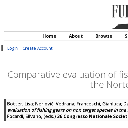
Home
About
Browse
S
Login
|
Create Account
Comparative evaluation of fis
the Norte
Botter, Lisa
;
Nerlović, Vedrana
;
Franceschi, Gianluca
;
Da
evaluation of fishing gears on non target species in the
Focardi, Silvano
, (eds.)
36 Congresso Nationale Società 