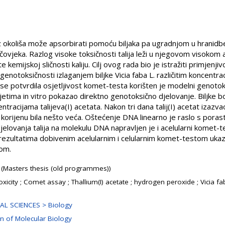
e iz okoliša može apsorbirati pomoću biljaka pa ugradnjom u hrani
 čovjeka. Razlog visoke toksičnosti talija leži u njegovom visokom 
 kemijskoj sličnosti kaliju. Cilj ovog rada bio je istražiti primjen
notoksičnosti izlaganjem biljke Vicia faba L. različitim koncentra
bi se potvrdila osjetljivost komet-testa korišten je modelni genoto
etima in vitro pokazao direktno genotoksično djelovanje. Biljke bo
centracijama talijeva(I) acetata. Nakon tri dana talij(I) acetat izaz
 korijenu bila nešto veća. Oštećenje DNA linearno je raslo s porast
elovanja talija na molekulu DNA napravljen je i acelularni komet-te
 rezultatima dobivenim acelularnim i celularnim komet-testom ukaz
tom.
 (Masters thesis (old programmes))
xicity ; Comet assay ; Thallium(I) acetate ; hydrogen peroxide ; Vicia fa
AL SCIENCES > Biology
on of Molecular Biology