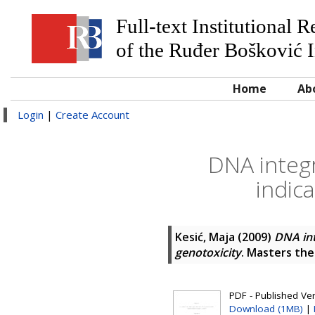
Full-text Institutional 
of the Ruđer Bošković I
Home
Ab
Login
|
Create Account
DNA integr
indica
Kesić, Maja
(2009)
DNA int
genotoxicity
. Masters the
PDF - Published Vers
Download (1MB)
|