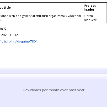
Project
ct title
leader
k onečišćenja na genetičku strukturu organizama u vodenom
Goran
u
Klobučar
esić
 2023 10:32
/fulir.irb.hr:/id/eprint/7801
Downloads per month over past year