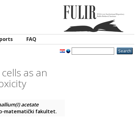
ports
FAQ
cells as an
oxicity
allium(I) acetate
no-matematički fakultet.