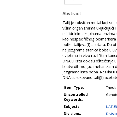
Abstract
Talij je toksičan metal koji s
višim organizmima uključujući i
sulfidrilnim skupinama enzima te
kao nespecifičnog biomarkera ge
obliku talijeva(I) acetata. Da 
na jezgrama stanica boba u uvj
uvjetima in vivo različitim kon
DNA u listu dok su oštećenja u
bi utvrdili mogući mehanizam dj
jezgrama lista boba. Razlika u
DNA uzrokovano talij(I) aceta
Item Type:
Thesis
Uncontrolled
Genoto
Keywords:
Subjects:
NATUR
Divisions:
Divisi