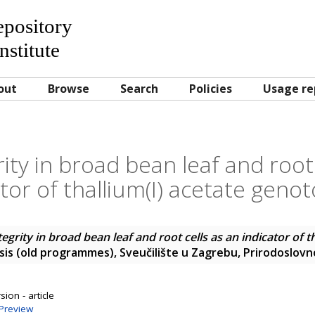
Repository
nstitute
out
Browse
Search
Policies
Usage re
ity in broad bean leaf and root 
tor of thallium(I) acetate genot
egrity in broad bean leaf and root cells as an indicator of th
sis (old programmes), Sveučilište u Zagrebu, Prirodoslov
ion - article
Preview