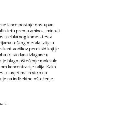
dbene lance postaje dostupan
afinitetu prema amino-, imino- i
jivost celularnog komet-testa
cijama teškog metala talija u
ksikant vodikov peroksid koji je
ba tri su dana izlagane u
vao je blago oštećenje molekule
om koncentracije talija. Kako
st u uvjetima in vitro na
uje na indirektno oštećenje
ba L.