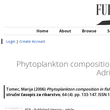
Home
About
Browse
S
Login
|
Create Account
Phytoplankton composition
Adr
Tomec, Marija
(2006)
Phytoplankton composition in fish
stručni časopis za ribarstvo
, 64 (4). pp. 133-147. ISSN
PDF - Published Version - article