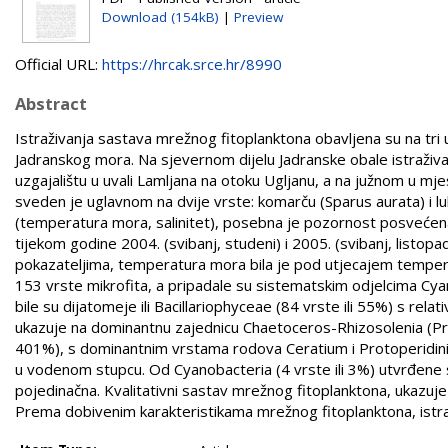
Download (154kB)
|
Preview
Official URL:
https://hrcak.srce.hr/8990
Abstract
Istraživanja sastava mrežnog fitoplanktona obavljena su na tri 
Jadranskog mora. Na sjevernom dijelu Jadranske obale istraživ
uzgajalištu u uvali Lamljana na otoku Ugljanu, a na južnom u mjes
sveden je uglavnom na dvije vrste: komarču (Sparus aurata) i lu
(temperatura mora, salinitet), posebna je pozornost posvećena
tijekom godine 2004. (svibanj, studeni) i 2005. (svibanj, listopa
pokazateljima, temperatura mora bila je pod utjecajem tempera
153 vrste mikrofita, a pripadale su sistematskim odjelcima Cyan
bile su dijatomeje ili Bacillariophyceae (84 vrste ili 55%) s re
ukazuje na dominantnu zajednicu Chaetoceros-Rhizosolenia (Prob
401%), s dominantnim vrstama rodova Ceratium i Protoperidinium
u vodenom stupcu. Od Cyanobacteria (4 vrste ili 3%) utvrđene s
pojedinačna. Kvalitativni sastav mrežnog fitoplanktona, ukazuje
Prema dobivenim karakteristikama mrežnog fitoplanktona, istraži