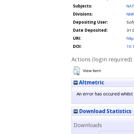
Subjects:
NAT
Divisions:
NMR
Depositing User:
Sofi
Date Deposited:
31 
URI:
http
DOI:
10.
Actions (login required)
View Item
Altmetric
An error has occured whilst 
Download Statistics
Downloads