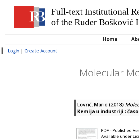
Full-text Institutional 
of the Ruđer Bošković I
Home
Ab
Login
|
Create Account
Molecular Mod
Lovrić, Mario
(2018)
Molecu
Kemija u industriji : ča
PDF - Published Vers
Available under Li