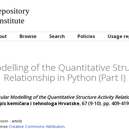
Repository
nstitute
out
Browse
Search
Policies
Usage re
elling of the Quantitative Stru
Relationship in Python (Part I)
lar Modelling of the Quantitative Structure Activity Relatio
sopis kemičara i tehnologa Hrvatske
, 67 (9-10). pp. 409-41
ion - article
cense
Creative Commons Attribution
.