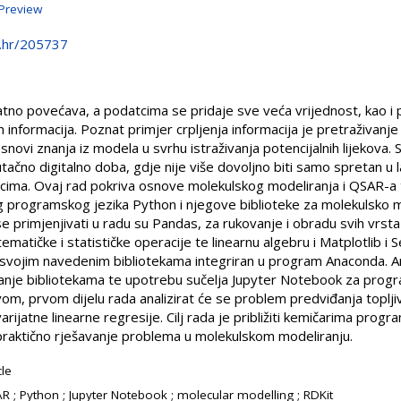
Preview
e.hr/205737
atno povećava, a podatcima se pridaje sve veća vrijednost, kao i
ih informacija. Poznat primjer crpljenja informacija je pretraživanj
snovi znanja iz modela u svrhu istraživanja potencijalnih lijekova
utačno digitalno doba, gdje nije više dovoljno biti samo spretan u 
datcima. Ovaj rad pokriva osnove molekulskog modeliranja i QSAR-
programskog jezika Python i njegove biblioteke za molekulsko m
e primjenjivati u radu su Pandas, za rukovanje i obradu svih vrst
atičke i statističke operacije te linearnu algebru i Matplotlib i S
 svojim navedenim bibliotekama integriran u program Anaconda. 
anje bibliotekama te upotrebu sučelja Jupyter Notebook za program
ovom, prvom dijelu rada analizirat će se problem predviđanja toplj
ijatne linearne regresije. Cilj rada je približiti kemičarima progr
 praktično rješavanje problema u molekulskom modeliranju.
cle
R ; Python ; Jupyter Notebook ; molecular modelling ; RDKit