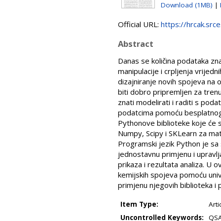
Download (1MB)
|
Official URL:
https://hrcak.src
Abstract
Danas se količina podataka zn
manipulacije i crpljenja vrijedn
dizajniranje novih spojeva na o
biti dobro pripremljen za tren
znati modelirati i raditi s po
podatcima pomoću besplatnog 
Pythonove biblioteke koje će s
Numpy, Scipy i SKLearn za matem
Programski jezik Python je sa
jednostavnu primjenu i upravlj
prikaza i rezultata analiza. U 
kemijskih spojeva pomoću univar
primjenu njegovih biblioteka i
Item Type:
Arti
Uncontrolled Keywords:
QSA