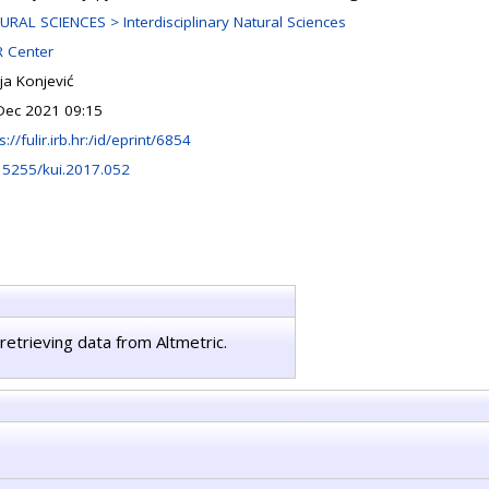
URAL SCIENCES > Interdisciplinary Natural Sciences
 Center
ja Konjević
Dec 2021 09:15
s://fulir.irb.hr:/id/eprint/6854
15255/kui.2017.052
retrieving data from Altmetric.