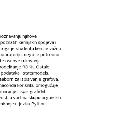
 poznavanju njihove
e poznatih kemijskih spojeva i
. Stoga je studentu kemije važno
laboratoriju, nego je potrebno
a te osnove rukovanja
odeliranje RDKit. Ostale
a podataka ; statsmodels,
eaborn za ispisivanje grafova.
Anaconda korisniku omogućuje
iranje i ispis grafičkih
ivosti u vodi na skupu organskih
amiranje u jeziku Python,