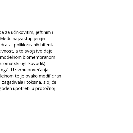
 za učinkovitim, jeftinim i
. Među najzastupljenijim
rata, polikloriranih bifenila,
tivnost, a to svojstvo daje
a s modelnom biomembranom
aromatski ugljikovodik).
 mg/l. U svrhu povećanja
ioleinom te je ovako modificiran
zagađivala i toksina, sloj će
lagođen upotrebi u protočnoj