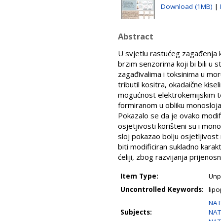
Download (1MB)
|
Abstract
U svjetlu rastućeg zagađenja ka
brzim senzorima koji bi bili u 
zagađivalima i toksinima u moru 
tributil kositra, okadaične kis
mogućnost elektrokemijskim t
formiranom u obliku monosloja. 
Pokazalo se da je ovako modifi
osjetjivosti korišteni su i mon
sloj pokazao bolju osjetljivost
biti modificiran sukladno karak
ćeliji, zbog razvijanja prijenos
Item Type:
Unp
Uncontrolled Keywords:
lipo
NAT
Subjects:
NAT