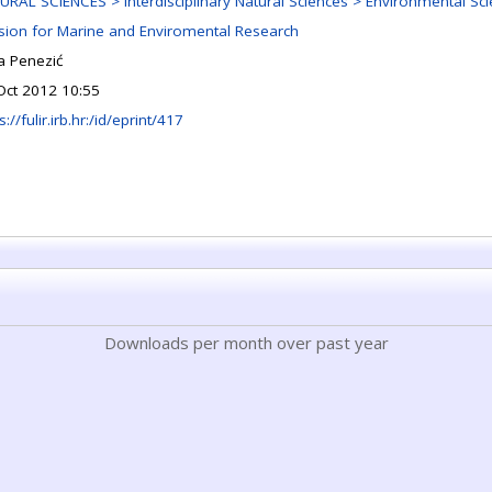
URAL SCIENCES > Interdisciplinary Natural Sciences > Environmental Sc
ision for Marine and Enviromental Research
a Penezić
Oct 2012 10:55
s://fulir.irb.hr:/id/eprint/417
Downloads per month over past year