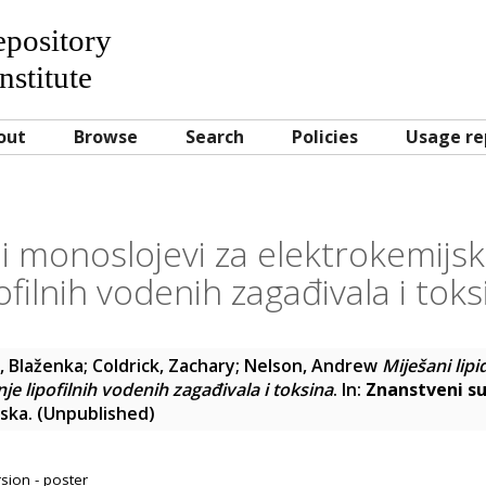
Repository
nstitute
out
Browse
Search
Policies
Usage re
ni monoslojevi za elektrokemijs
pofilnih vodenih zagađivala i toks
, Blaženka
;
Coldrick, Zachary
;
Nelson, Andrew
Miješani lip
je lipofilnih vodenih zagađivala i toksina
. In:
Znanstveni sus
tska. (Unpublished)
sion - poster