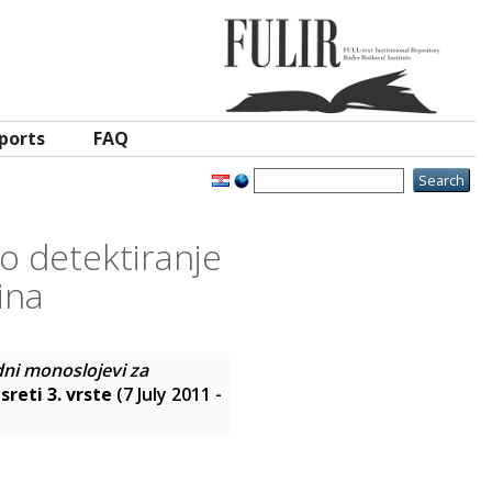
ports
FAQ
ko detektiranje
ina
idni monoslojevi za
reti 3. vrste
(7 July 2011 -