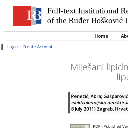
Full-text Institutional 
of the Ruđer Bošković I
Home
Ab
Login
|
Create Account
Miješani lipid
li
Penezić, Abra
;
Gašparović
elektrokemijsko detektiran
8 July 2011) Zagreb, Hrva
PDF - Published Ver