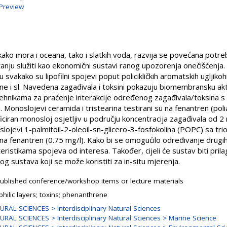
Preview
ko mora i oceana, tako i slatkih voda, razvija se povećana potreba
stanju služiti kao ekonomični sustavi ranog upozorenja onečišćenja
svakako su lipofilni spojevi poput policikličkih aromatskih ugljikohid
eline i sl. Navedena zagađivala i toksini pokazuju biomembransku ak
ehnikama za praćenje interakcije određenog zagađivala/toksin
Monoslojevi ceramida i tristearina testirani su na fenantren (poli
ciran monosloj osjetljiv u području koncentracija zagađivala od 2
oslojevi 1-palmitoil-2-oleoil-sn-glicero-3-fosfokolina (POPC) sa tr
 na fenantren (0.75 mg/l). Kako bi se omogućilo određivanje drugih 
teristikama spojeva od interesa. Također, cijeli će sustav biti pri
nog sustava koji se može koristiti za in-situ mjerenja.
ublished conference/workshop items or lecture materials
philic layers; toxins; phenanthrene
URAL SCIENCES > Interdisciplinary Natural Sciences
URAL SCIENCES > Interdisciplinary Natural Sciences > Marine Science