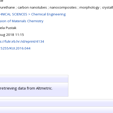
cle
yurethane ; carbon nanotubes ; nanocomposites ; morphology ; crystalli
HNICAL SCIENCES > Chemical Engineering
ision of Materials Chemistry
ela Pustak
Aug 2018 11:15
s://fulir.irb.hr:/id/eprint/4134
15255/KUI.2016.044
retrieving data from Altmetric.