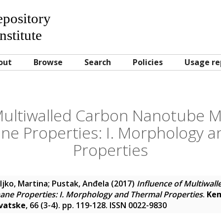
Repository
nstitute
out
Browse
Search
Policies
Usage re
Multiwalled Carbon Nanotube M
ne Properties: I. Morphology 
Properties
ljko, Martina
;
Pustak, Anđela
(2017)
Influence of Multiwal
ane Properties: I. Morphology and Thermal Properties
.
Kem
rvatske
, 66 (3-4). pp. 119-128. ISSN 0022-9830