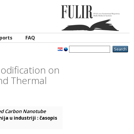
ports
FAQ
odification on
and Thermal
led Carbon Nanotube
ija u industriji : časopis