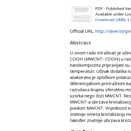
PDF - Published Vers
Available under Li
Download (2MB)
|
Official URL:
http://silverstripe
Abstract
U ovom radu istraživan je uči
COOH (MWCNT- COOH) u rasponu
nanokompozita pripravljani su
temperaturi. Učinak dodatka na
analizirana je optičkom polari
diferencijalnom pretražnom kal
razrušava krupnu sferolitnu m
uzorka nego čisti MWCNT. Rezu
MWCNT-a ubrzava kristalizaciju
punilom MWCNT. Vrijednosti ent
znatnije ometa kristalizacij
također znatnije ubrzava kri