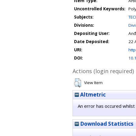
Item Type:
Arti
Uncontrolled Keywords:
Pol
Subjects:
TEC
Divisions:
Div
Depositing User:
Anđ
Date Deposited:
22 
URI:
http
DOI:
10.
Actions (login required)
View Item
Altmetric
An error has occured whilst 
Download Statistics