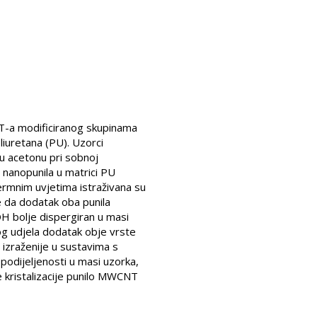
NT-a modificiranog skupinama
uretana (PU). Uzorci
u acetonu pri sobnoj
 nanopunila u matrici PU
ermnim uvjetima istraživana su
e da dodatak oba punila
H bolje dispergiran u masi
g udjela dodatak obje vrste
 izraženije u sustavima s
podijeljenosti u masi uzorka,
kristalizacije punilo MWCNT