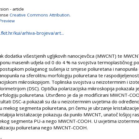
ion - article
cense
Creative Commons Attribution
.
Preview
.fkit.hr/kui/arhiva-brojeva/art...
nak dodatka višestjenih ugljikovih nanocjevčica (MWCNT) te MWC
 masenih udjela od 0 do 4 % na svojstva termoplastičnog poli
 postupkom polaganog sušenja iz smjese poliuretana i nanopunila 
nopunila na sferolitnu morfologiju poliuretana te raspodijeljenost
zacijskom mikroskopijom. Toplinska svojstva u neizotermnim i izot
orimetrijom (DSC). Optička polarizacijska mikroskopija pokazala j
orfologiju poliuretana. Utvrđeno je da je modificirani MWCNT-COO
ltati DSC-a pokazali su da u neizotermnim uvjetima do određeno
 mekog segmenta poliuretana, pri čemu je ubrzanje kristalizacije
alpija kristalizacije pokazuju da punilo MWCNT, unatoč lošijoj ras
u mekog segmenta PU-a nego MWCNT-COOH. U uvjetima izotermne 
stalizaciju poliuretana nego MWCNT-COOH.