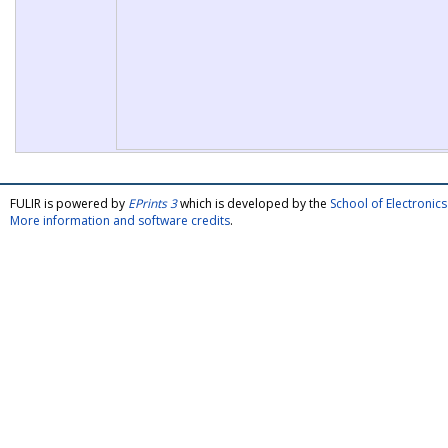
FULIR is powered by
EPrints 3
which is developed by the
School of Electroni
More information and software credits
.