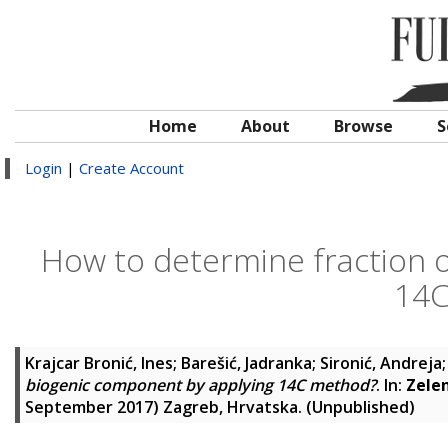
Home
About
Browse
S
Login
|
Create Account
How to determine fraction 
14C
Krajcar Bronić, Ines
;
Barešić, Jadranka
;
Sironić, Andreja
biogenic component by applying 14C method?
. In:
Zelen
September 2017) Zagreb, Hrvatska. (Unpublished)