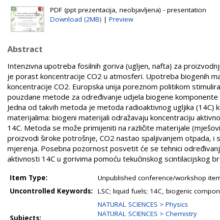
PDF (ppt prezentacija, neobjavljena) - presentation
Download (2MB)
|
Preview
Abstract
Intenzivna upotreba fosilnih goriva (ugljen, nafta) za proizvodn
je porast koncentracije CO2 u atmosferi. Upotreba biogenih ma
koncentracije CO2. Europska unija poreznom politikom stimulira 
pouzdane metode za određivanje udjela biogene komponente u raz
Jedna od takvih metoda je metoda radioaktivnog ugljika (14C) koj
materijalima: biogeni materijali odražavaju koncentraciju aktivno
14C. Metoda se može primijeniti na različite materijale (mješov
proizvodi široke potrošnje, CO2 nastao spaljivanjem otpada, i sli
mjerenja. Posebna pozornost posvetit će se tehnici određiva
aktivnosti 14C u gorivima pomoću tekućinskog scintilacijskog br
Item Type:
Unpublished conference/workshop items
Uncontrolled Keywords:
LSC; liquid fuels; 14C, biogenic comp
NATURAL SCIENCES > Physics
NATURAL SCIENCES > Chemistry
Subjects: