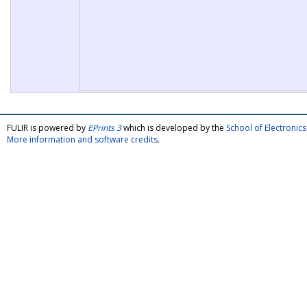
FULIR is powered by
EPrints 3
which is developed by the
School of Electroni
More information and software credits
.