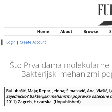
Home
About
Browse
S
Login
|
Create Account
Što Prva dama molekularne b
Bakterijski mehanizmi p
Buljubašić, Maja
;
Repar, Jelena
;
Šimatović, Ana
;
Vlašić, I
zajedničko? Bakterijski mehanizmi popravka oštećene
2011) Zagreb, Hrvatska. (Unpublished)