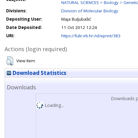
NATURAL SCIENCES > Biology > Genetics
Divisions:
Division of Molecular Biology
Depositing User:
Maja Buljubašić
Date Deposited:
11 Oct 2012 12:24
URI:
https://fulir.irb.hr:/id/eprint/383
Actions (login required)
View Item
Download Statistics
Downloads
Downloads p
Loading...