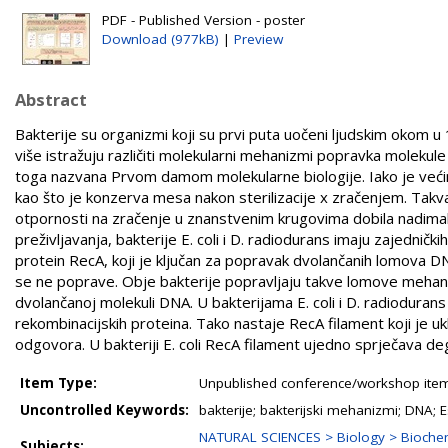
PDF - Published Version - poster
Download (977kB)
|
Preview
Abstract
Bakterije su organizmi koji su prvi puta uočeni ljudskim okom u 
više istražuju različiti molekularni mehanizmi popravka molekule 
toga nazvana Prvom damom molekularne biologije. Iako je većina b
kao što je konzerva mesa nakon sterilizacije x zračenjem. Takva
otpornosti na zračenje u znanstvenim krugovima dobila nadimak 
preživljavanja, bakterije E. coli i D. radiodurans imaju zajednič
protein RecA, koji je ključan za popravak dvolančanih lomova DN
se ne poprave. Obje bakterije popravljaju takve lomove mehan
dvolančanoj molekuli DNA. U bakterijama E. coli i D. radiodur
rekombinacijskih proteina. Tako nastaje RecA filament koji je ukl
odgovora. U bakteriji E. coli RecA filament ujedno sprječava deg
Item Type:
Unpublished conference/workshop items
Uncontrolled Keywords:
bakterije; bakterijski mehanizmi; DNA; 
NATURAL SCIENCES > Biology > Biochem
Subjects: