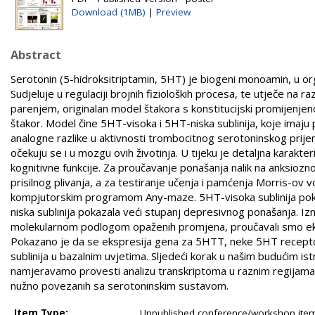
Download (1MB)
|
Preview
Abstract
Serotonin (5-hidroksitriptamin, 5HT) je biogeni monoamin, u org
Sudjeluje u regulaciji brojnih fizioloških procesa, te utječe na r
parenjem, originalan model štakora s konstitucijski promij
štakor. Model čine 5HT-visoka i 5HT-niska sublinija, koje imaj
analogne razlike u aktivnosti trombocitnog serotoninskog prij
očekuju se i u mozgu ovih životinja. U tijeku je detaljna karak
kognitivne funkcije. Za proučavanje ponašanja nalik na anksioz
prisilnog plivanja, a za testiranje učenja i pamćenja Morris-ov v
kompjutorskim programom Any-maze. 5HT-visoka sublinija pokaz
niska sublinija pokazala veći stupanj depresivnog ponašanja. I
molekularnom podlogom opaženih promjena, proučavali smo eks
Pokazano je da se ekspresija gena za 5HTT, neke 5HT recepto
sublinija u bazalnim uvjetima. Sljedeći korak u našim budućim is
namjeravamo provesti analizu transkriptoma u raznim regijama 
nužno povezanih sa serotoninskim sustavom.
Item Type:
Unpublished conference/workshop items