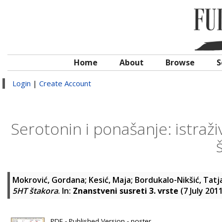
Home
About
Browse
S
Login
|
Create Account
Serotonin i ponašanje: istra
Mokrović, Gordana
;
Kesić, Maja
;
Bordukalo-Nikšić, Tatj
5HT štakora
. In:
Znanstveni susreti 3. vrste
(7 July 201
PDF - Published Version - poster