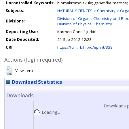
Uncontrolled Keywords:
biomakromolekule; genetičke metode; 
Subjects:
NATURAL SCIENCES > Chemistry > Orga
Division of Organic Chemistry and Bio
Divisions:
Division of Physical Chemistry
Depositing User:
Karmen Čondić-Jurkić
Date Deposited:
21 Sep 2012 12:28
URI:
https://fulir.irb.hr:/id/eprint/338
Actions (login required)
View Item
Download Statistics
Downloads
Downloads p
Loading...