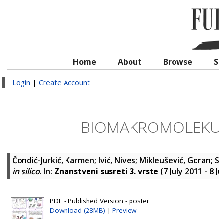
Home
About
Browse
S
Login
|
Create Account
BIOMAKROMOLEKULE -
Čondić-Jurkić, Karmen
;
Ivić, Nives
;
Mikleušević, Goran
;
S
in silico
. In:
Znanstveni susreti 3. vrste
(7 July 2011 - 8
PDF - Published Version - poster
Download (28MB)
|
Preview