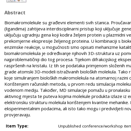
Abstract
Biomakromolekule su građevni elementi svih stanica. Proučavan
(ligandima) zahtijeva interdisciplinarni pristup koji uključuje 
uključuju ugradnju gena koji kodira željeni protein u plazmidni v
prekomjerne ekspresije željenog proteina. U kombinaciji s bioke
enzimske reakcije, u mogućnosti smo opisati mehanizme kataliti
biomakromolekula je određivanje njihovih 3D-struktura uz pomoć
najproblematičniji dio tog procesa. Tijekom difrakcijskog ekspe
raspršenih na kristalu. Iz tih se podataka primjenom složenih
grade atomski 3D-modeli istraživanih bioloških molekula. Tako
koje simuliranjem bioloških makromolekula na atomarnoj razini 
Korištenjem računskih metoda, u prvom redu simulacija moleku
vodenom mediju. Također, MD simulacije pomažu u pronalasku 
aktivnog mjesta te puteva kojima molekule produkta izlaze iz enz
elektronsku strukturu molekula korištenjem kvantne mehanike. 
eksperimentalnim podacima, ali isto tako mogu i predvidjeti 
provjeravaju.
Item Type:
Unpublished conference/workshop items