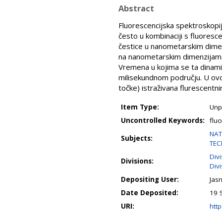
Abstract
Fluorescencijska spektroskopija
često u kombinaciji s fluores
čestice u nanometarskim dimenz
na nanometarskim dimenzijama u
Vremena u kojima se ta dinami
milisekundnom području. U ovom
točke) istraživana flurescentn
Item Type:
Unp
Uncontrolled Keywords:
flu
NAT
Subjects:
TEC
Divi
Divisions:
Div
Depositing User:
Jas
Date Deposited:
19 
URI:
http