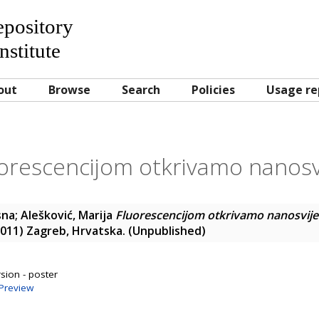
Repository
nstitute
out
Browse
Search
Policies
Usage re
orescencijom otkrivamo nanosv
sna
;
Alešković, Marija
Fluorescencijom otkrivamo nanosvije
y 2011) Zagreb, Hrvatska. (Unpublished)
sion - poster
Preview