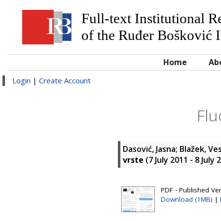
Full-text Institutional 
of the Ruđer Bošković I
Home
Ab
Login
|
Create Account
Flu
Dasović, Jasna
;
Blažek, Ve
vrste
(7 July 2011 - 8 Jul
PDF - Published Ver
Download (1MB)
|