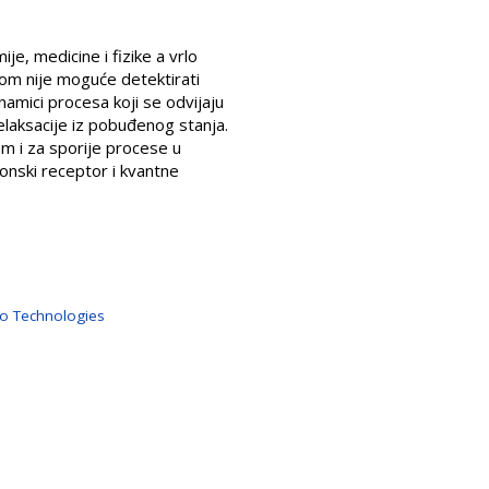
je, medicine i fizike a vrlo
om nije moguće detektirati
amici procesa koji se odvijaju
elaksacije iz pobuđenog stanja.
m i za sporije procese u
onski receptor i kvantne
no Technologies