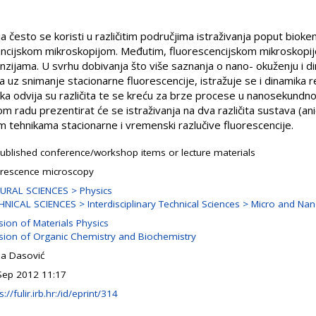
 često se koristi u različitim područjima istraživanja poput biokemi
cencijskom mikroskopijom. Međutim, fluorescencijskom mikroskopij
ijama. U svrhu dobivanja što više saznanja o nano- okuženju i din
z snimanje stacionarne fluorescencije, istražuje se i dinamika r
ka odvija su različita te se kreću za brze procese u nanosekundno
 radu prezentirat će se istraživanja na dva različita sustava (ani
im tehnikama stacionarne i vremenski razlučive fluorescencije.
ublished conference/workshop items or lecture materials
orescence microscopy
URAL SCIENCES > Physics
HNICAL SCIENCES > Interdisciplinary Technical Sciences > Micro and Na
sion of Materials Physics
ision of Organic Chemistry and Biochemistry
na Dasović
Sep 2012 11:17
s://fulir.irb.hr:/id/eprint/314