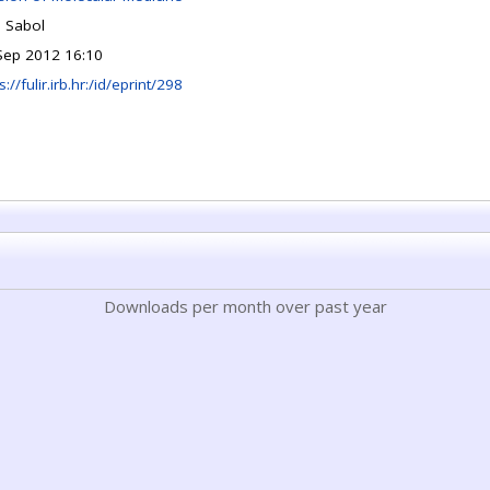
n Sabol
Sep 2012 16:10
s://fulir.irb.hr:/id/eprint/298
Downloads per month over past year