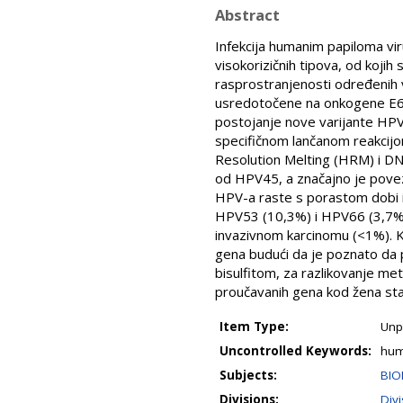
Abstract
Infekcija humanim papiloma vir
visokorizičnih tipova, od kojih
rasprostranjenosti određenih va
usredotočene na onkogene E6 i E
postojanje nove varijante HPV
specifičnom lančanom reakcijo
Resolution Melting (HRM) i DNA
od HPV45, a značajno je povez
HPV-a raste s porastom dobi is
HPV53 (10,3%) i HPV66 (3,7%). 
invazivnom karcinomu (<1%). Kak
gena budući da je poznato da 
bisulfitom, za razlikovanje me
proučavanih gena kod žena star
Item Type:
Unp
Uncontrolled Keywords:
hum
Subjects:
BIO
Divisions:
Div