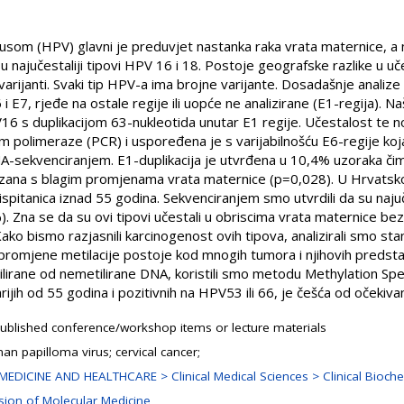
usom (HPV) glavni je preduvjet nastanka raka vrata maternice, a n
 su najučestaliji tipovi HPV 16 i 18. Postoje geografske razlike u u
rijanti. Svaki tip HPV-a ima brojne varijante. Dosadašnje analize v
7, rjeđe na ostale regije ili uopće ne analizirane (E1-regija). Na
16 s duplikacijom 63-nukleotida unutar E1 regije. Učestalost te n
m polimeraze (PCR) i uspoređena je s varijabilnošću E6-regije ko
-sekvenciranjem. E1-duplikacija je utvrđena u 10,4% uzoraka čime
ana s blagim promjenama vrata maternice (p=0,028). U Hrvatskoj,
pitanica iznad 55 godina. Sekvenciranjem smo utvrdili da su najučes
Zna se da su ovi tipovi učestali u obriscima vrata maternice bez 
o bismo razjasnili karcinogenost ovih tipova, analizirali smo stanje
promjene metilacije postoje kod mnogih tumora i njihovih predsta
tilirane od nemetilirane DNA, koristili smo metodu Methylation Spec
ijih od 55 godina i pozitivnih na HPV53 ili 66, je češća od očekiv
ublished conference/workshop items or lecture materials
an papilloma virus; cervical cancer;
MEDICINE AND HEALTHCARE > Clinical Medical Sciences > Clinical Bioche
ision of Molecular Medicine