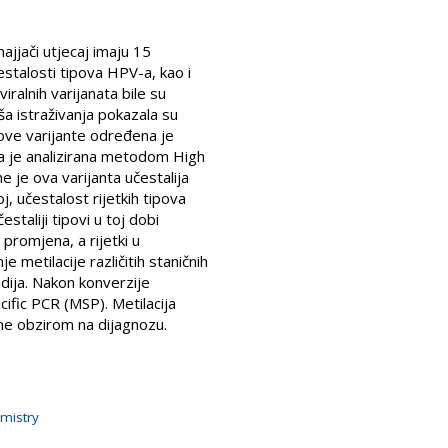
ajjači utjecaj imaju 15
čestalosti tipova HPV-a, kao i
iralnih varijanata bile su
ša istraživanja pokazala su
ove varijante određena je
ja je analizirana metodom High
 je ova varijanta učestalija
 učestalost rijetkih tipova
taliji tipovi u toj dobi
promjena, a rijetki u
 metilacije različitih staničnih
dija. Nakon konverzije
ific PCR (MSP). Metilacija
ane obzirom na dijagnozu.
mistry