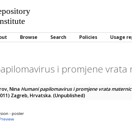
Repository
nstitute
out
Browse
Search
Policies
Usage re
apilomavirus i promjene vrata 
rov, Nina
Humani papilomavirus i promjene vrata maternic
y 2011) Zagreb, Hrvatska. (Unpublished)
sion - poster
Preview