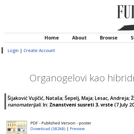
Home
About
Browse
S
Login
|
Create Account
Organogelovi kao hibridn
Šijaković Vujičić, Nataša
;
Šepelj, Maja
;
Lesac, Andreja
;
Ž
nanomaterijali
. In:
Znanstveni susreti 3. vrste
(7 July 2
PDF - Published Version - poster
Download (382kB)
|
Preview