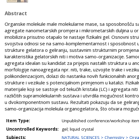
Abstract
Organske molekule male molekularne mase, sa sposobnošću sam
agregate nanometarskih promjera i mikrometarskih duljina u org
imobilizira prisutno otapalo te nastaje fizikalni gel. Osnovni st
svojstva odnosi se na samo-komplementarnost i sposobnost us
strukture gelatora o geliranju, sustavnim strukturnim promjena
karakteristika gelatorskih niti i motiva samo-organizacije. Samo
agregata idealan su kandidat za prijepis nastalih struktura u an
morfologije nanoagregata npr. niti, trake, uzvojite trake i vezik
polikondenzacijom, dolazi do nastanka novih funkcionalnih anorg
strukture i vezikule s potencijalnom primjenom u katalizi. Fizika
materijale koji se sastoje od tekućih kristala (LC) i agregata n
različitih supramolekularnih sustava i utvrdila mogućnost kont
u dvokomponentnom sustavu. Rezultati pokazuju da se geliran
samo-organizacija molekula organogelatora, što otvara mogućnost
Item Type:
Unpublished conference/workshop items
Uncontrolled Keywords:
gel; liquid crystal
Subjects:
NATURAL SCIENCES > Chemistry > Orga