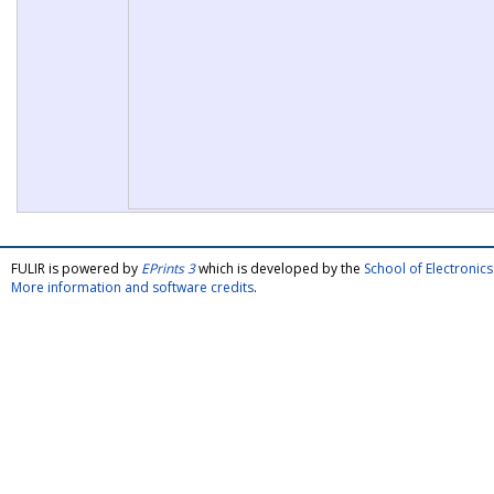
FULIR is powered by
EPrints 3
which is developed by the
School of Electroni
More information and software credits
.