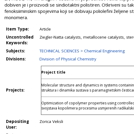
dobiven je i proizvodi se sindiotaktni polistiren. Otkriveni su ta
fenoksiiminskim spojevima koji se dobivaju poliolefini željene st
monomera.
Item Type:
Article
Uncontrolled
Ziegler-Natta catalysts, metallocene catalysts, st
Keywords:
Subjects:
TECHNICAL SCIENCES > Chemical Engineering
Divisions:
Division of Physical Chemistry
Project title
Molecular structure and dynamics in systems containi
Projects:
struktura i dinamika sustava s paramagnetskim čestic
Optimization of copolymer properties using controlled
svojstava kopolimera procesima usmjerenih radikalskih
Depositing
Zorica Veksli
User: