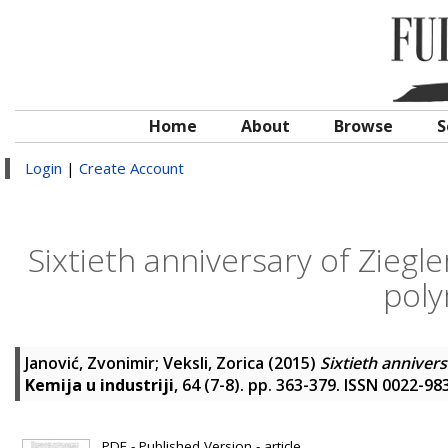
Home
About
Browse
S
Login
|
Create Account
Sixtieth anniversary of Ziegle
poly
Janović, Zvonimir
;
Veksli, Zorica
(2015)
Sixtieth annivers
Kemija u industriji
, 64 (7-8). pp. 363-379. ISSN 0022-98
PDF - Published Version - article