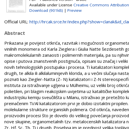
Available under License
Creative Commons Attribution
Download (901kB)
|
Preview
Official URL:
http://hrcak.srce.hr/index.php?show=clanak&id_clan
Abstract
Prikazana je povijest otkrića, razvitak i mogućnosti organometaln
vinilnih monomera od Karla Zieglera i Giulia Natte šezdesetih go
makromolekularnih zanaosti i polimernih materijala, pa su njih
opise i putova znanstvenih postignuća, opisani su značaj i veliki u
novih tehnologijskih postupaka i procesa. Ti katalizatori kompleks
drugih, te alkila ili alkilaluminijevih klorida, a u većini slučaja n
poznati kao Ziegler-Natta (Z- N) katalizatori i Z-N stereospecif
instituta za istraživanje ugljena u Mülheimu, uz veliki broj otkrić
polietilen, pri blagim reakcijskim uvijetima uz katalitičke komplek
industrijsku kemiju sveučilišta u Milanu, istraživao je pretežit
preinačenim Ti/Al katalizatorom prvi je dobio izotaktni propilen
molekularne strukture organiskih polimera. Od otkrića, navedeni
proizvodni procesi što je dovelo do velikog povećanja proizvod
nove skupine, organometalnih tzv. metalocenskih katalizatora na
Zr, Hf, Sc, Th, Ti i drugih. Posebna im je prednost velika toplji