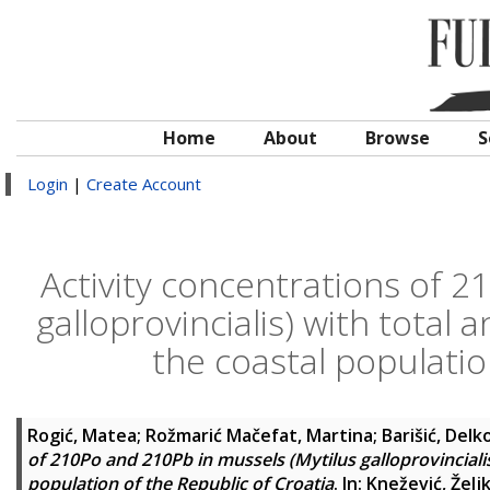
Home
About
Browse
S
Login
|
Create Account
Activity concentrations of 2
galloprovincialis) with total
the coastal populatio
Rogić, Matea
;
Rožmarić Mačefat, Martina
;
Barišić, Delk
of 210Po and 210Pb in mussels (Mytilus galloprovincialis
population of the Republic of Croatia
. In:
Knežević, Želj