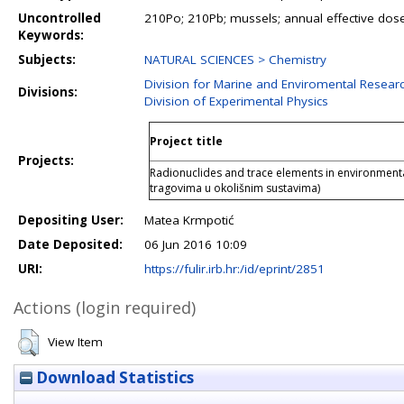
Uncontrolled
210Po; 210Pb; mussels; annual effective do
Keywords:
Subjects:
NATURAL SCIENCES > Chemistry
Division for Marine and Enviromental Resear
Divisions:
Division of Experimental Physics
Project title
Projects:
Radionuclides and trace elements in environmenta
tragovima u okolišnim sustavima)
Depositing User:
Matea Krmpotić
Date Deposited:
06 Jun 2016 10:09
URI:
https://fulir.irb.hr:/id/eprint/2851
Actions (login required)
View Item
Download Statistics