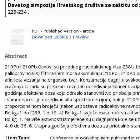
Devetog simpozija Hrvatskog društva za zaštitu od 
229-234
.
PDF - Published Version - article
Download (286kB)
|
Preview
Abstract
210Po i 210Pb članovi su prirodnog radioaktivnog niza 238U te s
galloprovincialis) filtriranjem mora akumuliraju 210Po i 210Pb
afiniteta vezanja na organsku tvar. Konzumacija dagnji u svako
zračenju. U radu su prikazani rezultati određivanja koncentrac
godišnja efektivna doza koju odraslo stanovništvo priobalja pr
i samodepozicije određivan alfa spektrometrijom, dok je 210
proporcionalnom brojaču (nakon uspostave radioaktivne ravnote
Bq kg–1 do (236, 1 ± 19, 4) Bq kg–1 svježe mase dok su aktivnos
Bq kg–1. Najviše aktivnosti izmjerene su u dagnjama koje se 
4, 0 do 36, 6. Ukupna godišnja efektivna doza za priobalno sta
Item Type:
Conference or workshop item published in c