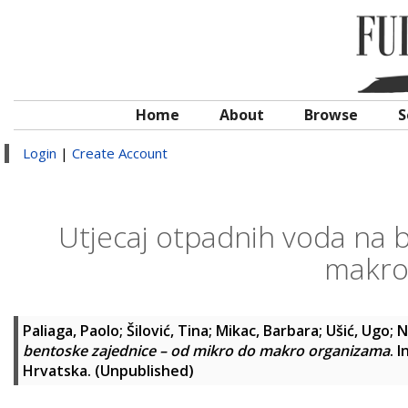
Home
About
Browse
S
Login
|
Create Account
Utjecaj otpadnih voda na 
makro
Paliaga, Paolo
;
Šilović, Tina
;
Mikac, Barbara
;
Ušić, Ugo
;
N
bentoske zajednice – od mikro do makro organizama
. I
Hrvatska. (Unpublished)