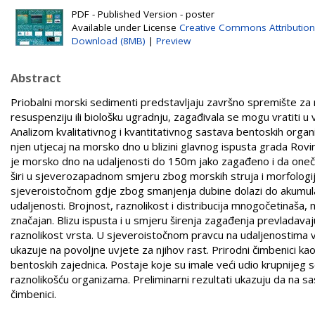
PDF - Published Version - poster
Available under License
Creative Commons Attribution
Download (8MB)
|
Preview
Abstract
Priobalni morski sedimenti predstavljaju završno spremište za
resuspenziju ili biološku ugradnju, zagađivala se mogu vratiti u vo
Analizom kvalitativnog i kvantitativnog sastava bentoskih organi
njen utjecaj na morsko dno u blizini glavnog ispusta grada Rovi
je morsko dno na udaljenosti do 150m jako zagađeno i da oneč
širi u sjeverozapadnom smjeru zbog morskih struja i morfologij
sjeveroistočnom gdje zbog smanjenja dubine dolazi do akumulac
udaljenosti. Brojnost, raznolikost i distribucija mnogočetinaša, 
značajan. Blizu ispusta i u smjeru širenja zagađenja prevladav
raznolikost vrsta. U sjeveroistočnom pravcu na udaljenostima 
ukazuje na povoljne uvjete za njihov rast. Prirodni čimbenici kao
bentoskih zajednica. Postaje koje su imale veći udio krupnijeg s
raznolikošću organizama. Preliminarni rezultati ukazuju da na s
čimbenici.