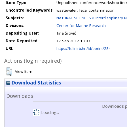
Item Type:
Unpublished conference/workshop items
Uncontrolled Keywords:
wastewater, fecal contamination
Subjects:
NATURAL SCIENCES > Interdisciplinary N
Divisions:
Center for Marine Research
Depositing User:
Tina Šilović
Date Deposited:
17 Sep 2012 13:03
URI:
https://fulir.irb.hr:/id/eprint/284
Actions (login required)
View Item
Download Statistics
Downloads
Downloads p
Loading...