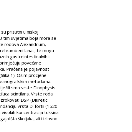
u prisutni u niskoj
. U tim uvjetima boja mora se
ste rodova Alexandrium,
prehrambeni lanac, te mogu
znih gastrointestinalnih i
e primjećuju povećane
eka. Praćena je pojavnost
(Slika 1). Osim procjene
 oceanografskim metodama.
lježili smo vrste Dinophysis
luca scintilans. Vrste roda
uzrokovati DSP (Diuretic
ndanciju vrsta D. fortii (1520
ih visokih koncentracija toksina
ališta školjaka, ali i izlovno