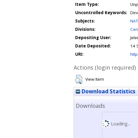
Item Type:
Unp
Uncontrolled Keywords:
Dino
Subjects:
NAT
Divisions:
Cen
Depositing User:
Jel
Date Deposited:
14 
URI:
http
Actions (login required)
View Item
Download Statistics
Downloads
Loading...