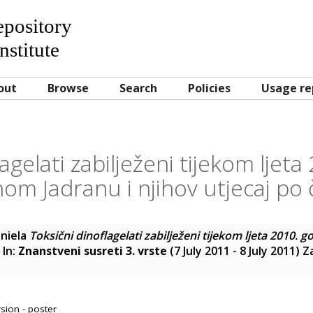
Repository
nstitute
out
Browse
Search
Policies
Usage re
agelati zabilježeni tijekom ljet
nom Jadranu i njihov utjecaj po 
niela
Toksični dinoflagelati zabilježeni tijekom ljeta 2010.
. In:
Znanstveni susreti 3. vrste
(7 July 2011 - 8 July 2011) 
sion - poster