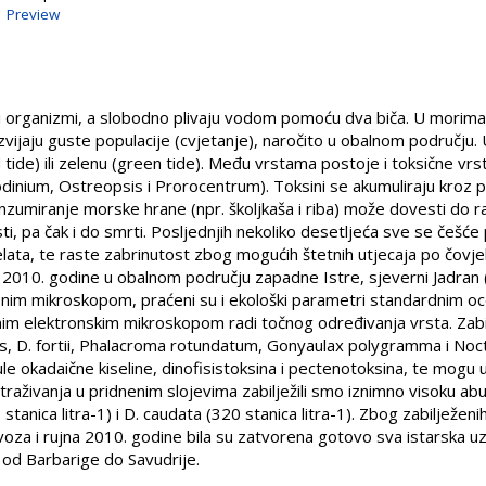
|
Preview
ki organizmi, a slobodno plivaju vodom pomoću dva biča. U morima s
azvijaju guste populacije (cvjetanje), naročito u obalnom području
 tide) ili zelenu (green tide). Među vrstama postoje i toksične vr
inium, Ostreopsis i Prorocentrum). Toksini se akumuliraju kroz 
nzumiranje morske hrane (npr. školjkaša i riba) može dovesti do ra
ti, pa čak i do smrti. Posljednjih nekoliko desetljeća sve se češć
elata, te raste zabrinutost zbog mogućih štetnih utjecaja po čovj
m 2010. godine u obalnom području zapadne Istre, sjeverni Jadran 
osnim mikroskopom, praćeni su i ekološki parametri standardnim
nim elektronskim mikroskopom radi točnog određivanja vrsta. Zabi
os, D. fortii, Phalacroma rotundatum, Gonyaulax polygramma i Nocti
ule okadaične kiseline, dinofisistoksina i pectenotoksina, te mogu 
straživanja u pridnenim slojevima zabilježili smo iznimno visoku abu
0 stanica litra-1) i D. caudata (320 stanica litra-1). Zbog zabilježen
oza i rujna 2010. godine bila su zatvorena gotovo sva istarska uzgaj
 od Barbarige do Savudrije.