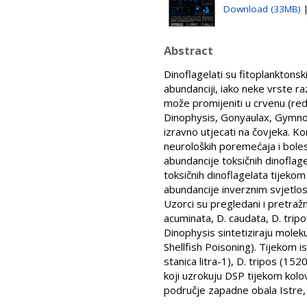
Download (33MB)
Abstract
Dinoflagelati su fitoplanktons
abundanciji, iako neke vrste r
može promijeniti u crvenu (red
Dinophysis, Gonyaulax, Gymnod
izravno utjecati na čovjeka. Ko
neuroloških poremećaja i boles
abundancije toksičnih dinoflag
toksičnih dinoflagelata tijeko
abundancije inverznim svjetl
Uzorci su pregledani i pretraž
acuminata, D. caudata, D. trip
Dinophysis sintetiziraju molek
Shellfish Poisoning). Tijekom i
stanica litra-1), D. tripos (152
koji uzrokuju DSP tijekom kolov
područje zapadne obala Istre,