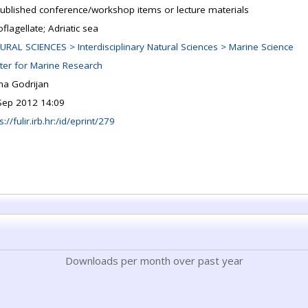
ublished conference/workshop items or lecture materials
flagellate; Adriatic sea
URAL SCIENCES > Interdisciplinary Natural Sciences > Marine Science
ter for Marine Research
ena Godrijan
Sep 2012 14:09
s://fulir.irb.hr:/id/eprint/279
Downloads per month over past year