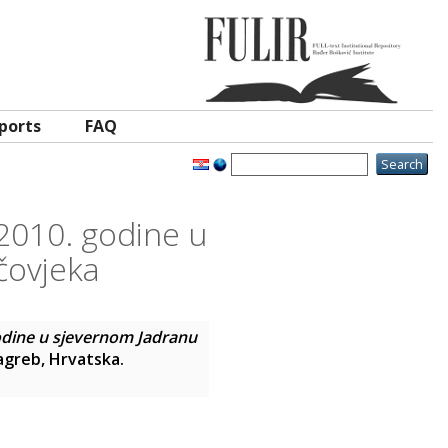
ports
FAQ
a 2010. godine u
čovjeka
 godine u sjevernom Jadranu
Zagreb, Hrvatska.