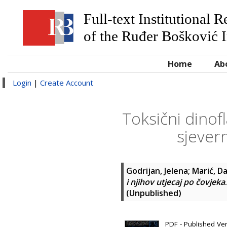
Full-text Institutional 
of the Ruđer Bošković I
Home
Ab
Login
|
Create Account
Toksični dinofl
sjever
Godrijan, Jelena
;
Marić, Da
i njihov utjecaj po čovjeka
(Unpublished)
PDF - Published Ver