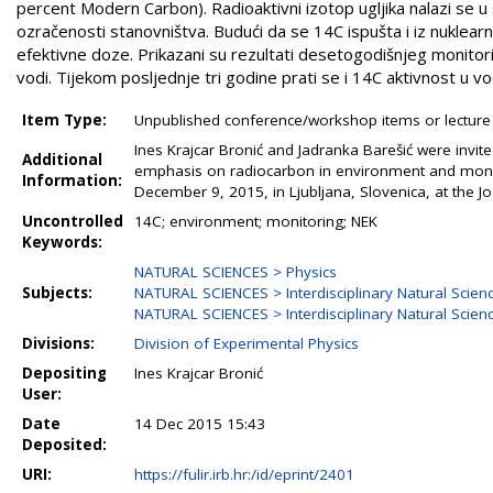
percent Modern Carbon). Radioaktivni izotop ugljika nalazi se u 
ozračenosti stanovništva. Budući da se 14C ispušta i iz nukle
efektivne doze. Prikazani su rezultati desetogodišnjeg monitori
vodi. Tijekom posljednje tri godine prati se i 14C aktivnost u vo
Item Type:
Unpublished conference/workshop items or lecture
Ines Krajcar Bronić and Jadranka Barešić were invi
Additional
emphasis on radiocarbon in environment and monit
Information:
December 9, 2015, in Ljubljana, Slovenica, at the Joz
Uncontrolled
14C; environment; monitoring; NEK
Keywords:
NATURAL SCIENCES > Physics
Subjects:
NATURAL SCIENCES > Interdisciplinary Natural Scien
NATURAL SCIENCES > Interdisciplinary Natural Scien
Divisions:
Division of Experimental Physics
Depositing
Ines Krajcar Bronić
User:
Date
14 Dec 2015 15:43
Deposited:
URI:
https://fulir.irb.hr:/id/eprint/2401