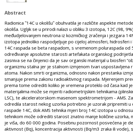
Abstract
Radionica ʺ14C u okolišuʺ obuhvatila je različite aspekte metode
okoliša. Ugljik se u prirodi nalazi u obliku 3 izotopa, 12C (98, 
međudjelovanjem neutrona iz kozmičkog zračenja i jezgara 14N. 
izotopa jednoliko raspodjeljuje po cijeloj atmosferi, hidrosferi i bi
14C raspada se beta raspadom, s vremenom poluraspada od 573
određivanje apsolutne starosti artefakata organskog podrijetl
zasniva se na činjenici da je sav organski materijal u biosferi 
organizmu stalna jer je stalnom izmjenom tvari uspostavljena 
atoma. Nakon smrti organizma, odnosno nakon prestanka izmjen
smanjuje prema zakonu radioaktivnog raspada. Mjerenjem preo
prema tome odrediti koliko je vremena proteklo od časa kad je n
materijalima može se mjeriti radiometrijskim tehnikama (plinski
LSC), te akceleratorskom masenom spektrometrijom - AMS. Zajedn
odredila starost nekog uzorka potrebno je uzorak pripremiti u
raspade 14C, dok AMS tehnika mjeri broj 14C izotopa u odnosu n
tehnikom može odrediti starost znatno manje količine uzorka, nek
je viša, do 60 000 godina. Posebnu pozornost posvećena je definic
aktivnost (Bq), koncentracija aktivnosti (Bq/m3 zraka ili vode), 