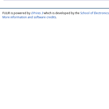
FULIR is powered by
EPrints 3
which is developed by the
School of Electroni
More information and software credits
.