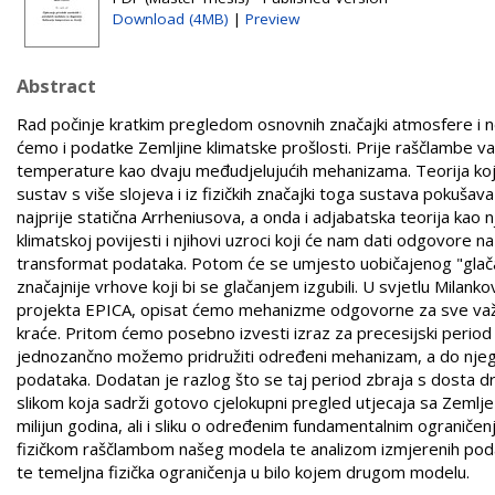
Download (4MB)
|
Preview
Abstract
Rad počinje kratkim pregledom osnovnih značajki atmosfere i ne
ćemo i podatke Zemljine klimatske prošlosti. Prije raščlambe val
temperature kao dvaju međudjelujućih mehanizama. Teorija koja 
sustav s više slojeva i iz fizičkih značajki toga sustava pokuša
najprije statična Arrheniusova, a onda i adjabatska teorija kao
klimatskoj povijesti i njihovi uzroci koji će nam dati odgovore 
transformat podataka. Potom će se umjesto uobičajenog "glačanj
značajnije vrhove koji bi se glačanjem izgubili. U svjetlu Milan
projekta EPICA, opisat ćemo mehanizme odgovorne za sve važnij
kraće. Pritom ćemo posebno izvesti izraz za precesijski period
jednozančno možemo pridružiti određeni mehanizam, a do njega
podataka. Dodatan je razlog što se taj period zbraja s dosta d
slikom koja sadrži gotovo cjelokupni pregled utjecaja sa Zemlje 
milijun godina, ali i sliku o određenim fundamentalnim ograniče
fizičkom raščlambom našeg modela te analizom izmjerenih podata
te temeljna fizička ograničenja u bilo kojem drugom modelu.