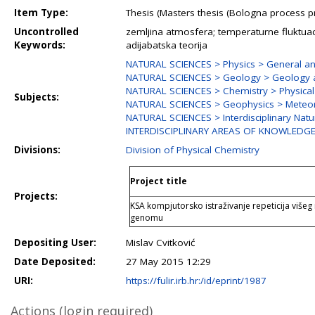
Item Type:
Thesis (Masters thesis (Bologna process
Uncontrolled
zemljina atmosfera; temperaturne fluktuaci
Keywords:
adijabatska teorija
NATURAL SCIENCES > Physics > General and
NATURAL SCIENCES > Geology > Geology 
NATURAL SCIENCES > Chemistry > Physical
Subjects:
NATURAL SCIENCES > Geophysics > Meteor
NATURAL SCIENCES > Interdisciplinary Natu
INTERDISCIPLINARY AREAS OF KNOWLEDGE 
Divisions:
Division of Physical Chemistry
Project title
Projects:
KSA kompjutorsko istraživanje repeticija više
genomu
Depositing User:
Mislav Cvitković
Date Deposited:
27 May 2015 12:29
URI:
https://fulir.irb.hr:/id/eprint/1987
Actions (login required)