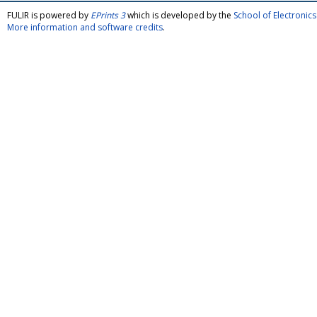
FULIR is powered by
EPrints 3
which is developed by the
School of Electroni
More information and software credits
.