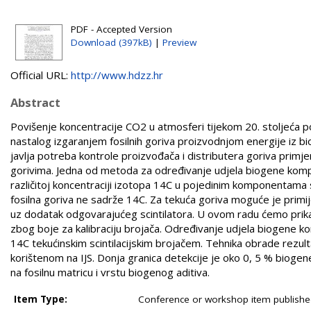
PDF - Accepted Version
Download (397kB)
|
Preview
Official URL:
http://www.hdzz.hr
Abstract
Povišenje koncentracije CO2 u atmosferi tijekom 20. stoljeća po
nastalog izgaranjem fosilnih goriva proizvodnjom energije iz bi
javlja potreba kontrole proizvođača i distributera goriva pr
gorivima. Jedna od metoda za određivanje udjela biogene kompo
različitoj koncentraciji izotopa 14C u pojedinim komponentam
fosilna goriva ne sadrže 14C. Za tekuća goriva moguće je primij
uz dodatak odgovarajućeg scintilatora. U ovom radu ćemo prikaz
zbog boje za kalibraciju brojača. Određivanje udjela biogene
14C tekućinskim scintilacijskim brojačem. Tehnika obrade rezul
korištenom na IJS. Donja granica detekcije je oko 0, 5 % bioge
na fosilnu matricu i vrstu biogenog aditiva.
Item Type:
Conference or workshop item publishe