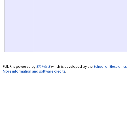
FULIR is powered by
EPrints 3
which is developed by the
School of Electroni
More information and software credits
.