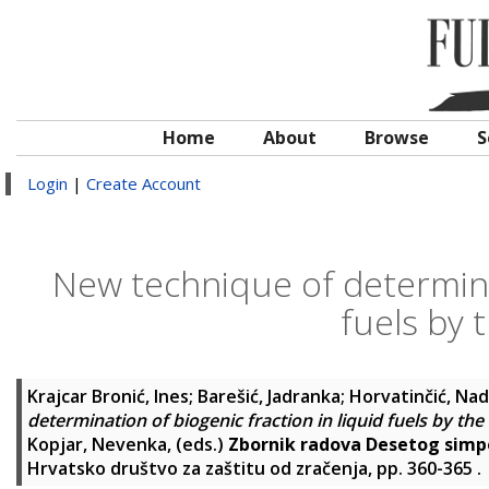
Home
About
Browse
S
Login
|
Create Account
New technique of determinat
fuels by
Krajcar Bronić, Ines
;
Barešić, Jadranka
;
Horvatinčić, Na
determination of biogenic fraction in liquid fuels by t
Kopjar, Nevenka
, (eds.)
Zbornik radova Desetog simpo
Hrvatsko društvo za zaštitu od zračenja, pp. 360-365
.