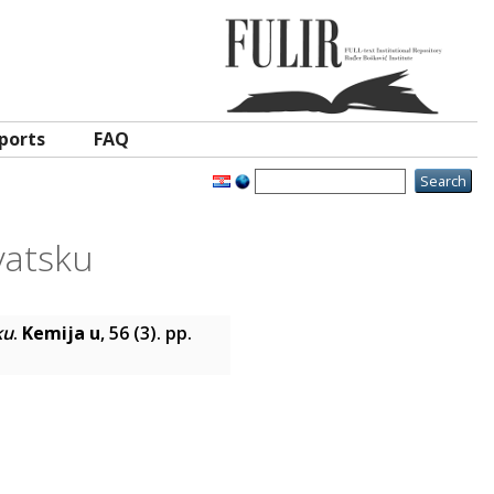
ports
FAQ
vatsku
ku
.
Kemija u
, 56 (3). pp.