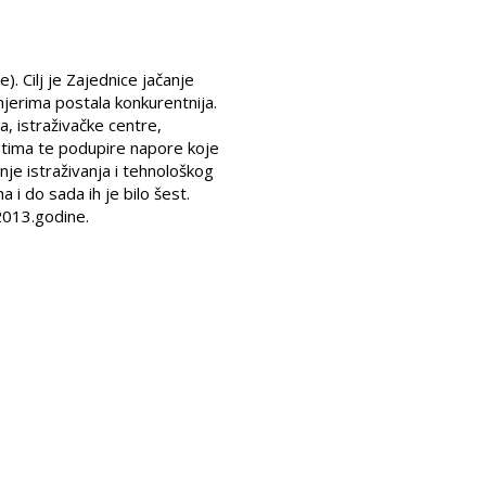
e). Cilj je Zajednice jačanje
mjerima postala konkurentnija.
, istraživačke centre,
nostima te podupire napore koje
je istraživanja i tehnološkog
i do sada ih je bilo šest.
 2013.godine.