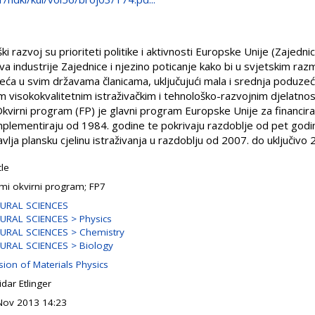
ki razvoj su prioriteti politike i aktivnosti Europske Unije (Zajednic
va industrije Zajednice i njezino poticanje kako bi u svjetskim raz
a u svim državama članicama, uključujući mala i srednja poduzeća
ovim visokokvalitetnim istraživačkim i tehnološko-razvojnim djelat
virni program (FP) je glavni program Europske Unije za financiran
mplementiraju od 1984. godine te pokrivaju razdoblje od pet godina 
lja plansku cjelinu istraživanja u razdoblju od 2007. do uključivo
cle
mi okvirni program; FP7
URAL SCIENCES
URAL SCIENCES > Physics
URAL SCIENCES > Chemistry
URAL SCIENCES > Biology
sion of Materials Physics
dar Etlinger
Nov 2013 14:23