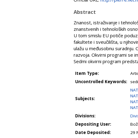
Abstract
Znanost, istraživanje i tehnološ
znanstvenih i tehnoloških osno
U tom smislu EU potiče poduzeć
fakultete i sveučilišta, u njih
ulažu u međusobnu suradnju. Ok
razvoja. Okvirni programi se i
Sedmi okvirni program predstav
Item Type:
Arti
Uncontrolled Keywords:
sed
NAT
NAT
Subjects:
NAT
NAT
Divisions:
Divi
Depositing User:
Boži
Date Deposited:
29 