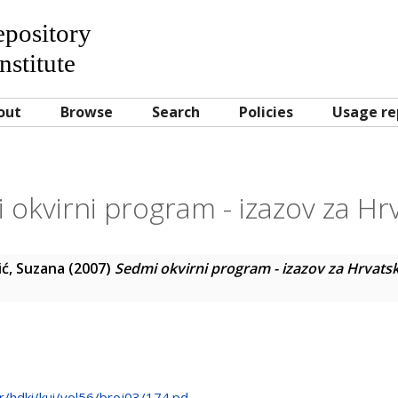
Repository
nstitute
out
Browse
Search
Policies
Usage re
 okvirni program - izazov za Hr
ić, Suzana
(2007)
Sedmi okvirni program - izazov za Hrvats
.hr/hdki/kui/vol56/broj03/174.pd...