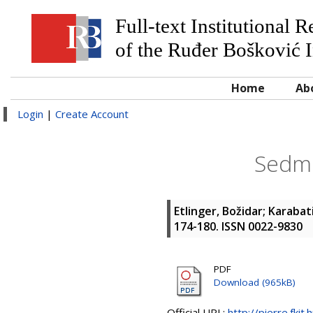
Full-text Institutional 
of the Ruđer Bošković I
Home
Ab
Login
|
Create Account
Sedmi
Etlinger, Božidar
;
Karabat
174-180. ISSN 0022-9830
PDF
Download (965kB)
Official URL:
http://pierre.fkit