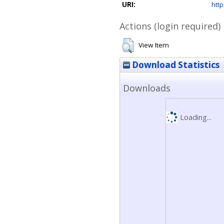
URI:
http
Actions (login required)
View Item
Download Statistics
Downloads
Loading...