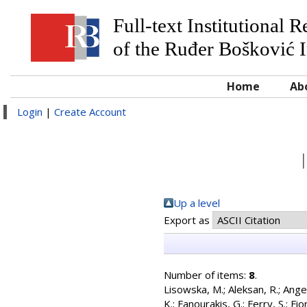
Full-text Institutional 
of the Ruđer Bošković I
Home
Ab
Login
|
Create Account
Up a level
Export as
Number of items:
8
.
Lisowska, M.
;
Aleksan, R.
;
Angel
K.
;
Fanourakis, G.
;
Ferry, S.
;
Fio