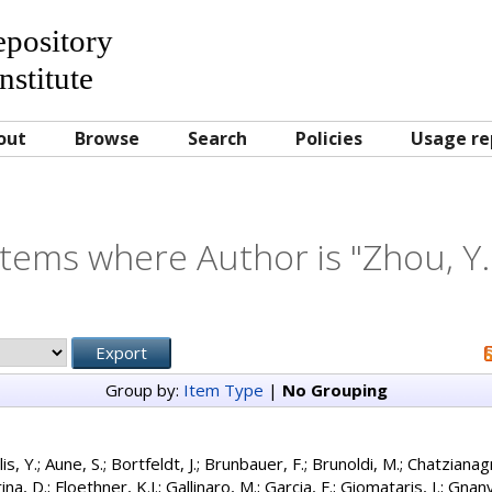
Repository
nstitute
out
Browse
Search
Policies
Usage re
Items where Author is "
Zhou, Y.
Group by:
Item Type
|
No Grouping
is, Y.
;
Aune, S.
;
Bortfeldt, J.
;
Brunbauer, F.
;
Brunoldi, M.
;
Chatzianag
rina, D.
;
Floethner, K.J.
;
Gallinaro, M.
;
Garcia, F.
;
Giomataris, I.
;
Gnanv