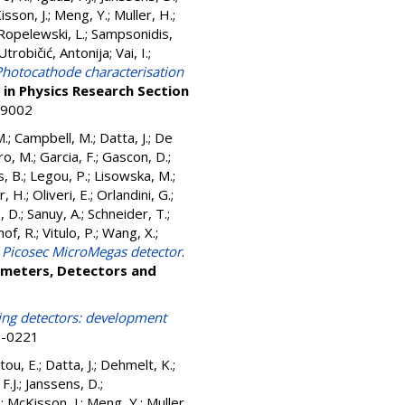
sson, J.
;
Meng, Y.
;
Muller, H.
;
Ropelewski, L.
;
Sampsonidis,
Utrobičić, Antonija
;
Vai, I.
;
Photocathode characterisation
in Physics Research Section
89002
M.
;
Campbell, M.
;
Datta, J.
;
De
ro, M.
;
Garcia, F.
;
Gascon, D.
;
, B.
;
Legou, P.
;
Lisowska, M.
;
r, H.
;
Oliveri, E.
;
Orlandini, G.
;
, D.
;
Sanuy, A.
;
Schneider, T.
;
of, R.
;
Vitulo, P.
;
Wang, X.
;
he Picosec MicroMegas detector
.
ometers, Detectors and
ng detectors: development
48-0221
tou, E.
;
Datta, J.
;
Dehmelt, K.
;
F.J.
;
Janssens, D.
;
.
;
McKisson, J.
;
Meng, Y.
;
Muller,