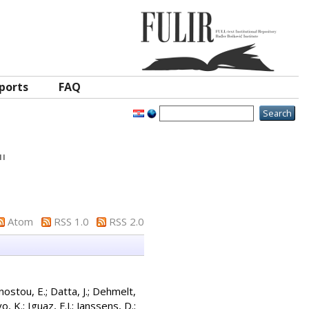
ports
FAQ
"
Atom
RSS 1.0
RSS 2.0
nostou, E.
;
Datta, J.
;
Dehmelt,
o, K.
;
Iguaz, F.J.
;
Janssens, D.
;