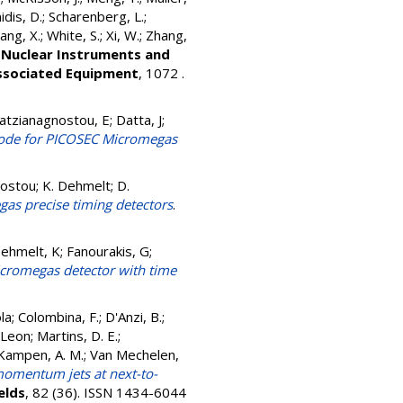
dis, D.
;
Scharenberg, L.
;
ang, X.
;
White, S.
;
Xi, W.
;
Zhang,
.
Nuclear Instruments and
Associated Equipment
, 1072 .
hatzianagnostou, E; Datta, J;
hode for PICOSEC Micromegas
nostou; K. Dehmelt; D.
as precise timing detectors
.
Dehmelt, K; Fanourakis, G;
cromegas detector with time
la
;
Colombina, F.
;
D'Anzi, B.
;
 Leon
;
Martins, D. E.
;
Kampen, A. M.
;
Van Mechelen,
momentum jets at next-to-
elds
, 82 (36). ISSN 1434-6044