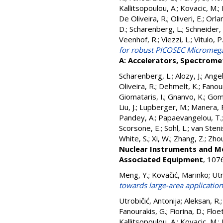
Kallitsopoulou, A.
;
Kovacic, M.
;
De Oliveira, R.
;
Oliveri, E.
;
Orlan
D.
;
Scharenberg, L.
;
Schneider, 
Veenhof, R.
;
Viezzi, L.
;
Vitulo, P
for robust PICOSEC Micromega
A: Accelerators, Spectrome
Scharenberg, L.
;
Alozy, J.
;
Angel
Oliveira, R.
;
Dehmelt, K.
;
Fanour
Giomataris, I.
;
Gnanvo, K.
;
Gome
Liu, J.
;
Lupberger, M.
;
Manera, 
Pandey, A.
;
Papaevangelou, T.
Scorsone, E.
;
Sohl, L.
;
van Steni
White, S.
;
Xi, W.
;
Zhang, Z.
;
Zhou
Nuclear Instruments and Me
Associated Equipment
, 107
Meng, Y.
;
Kovačić, Marinko
;
Utr
towards large-area application
Utrobičić, Antonija
;
Aleksan, R.
Fanourakis, G.
;
Fiorina, D.
;
Floet
Kallitsopoulou, A.
;
Kovacic, M.
;