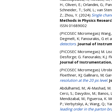
H.
;
Oliveri, E.
;
Orlandini, G.
;
Pan
Schneider, T.
;
Sohl, L.
;
van Sten
Z.
;
Zhou, Y.
(2024)
Single chan
Methods in Physics Researc
ISSN 01689002
(PICOSEC Micromegas)
Wang, 
Degmelt, K; Fanourakis, G
et a
detectors
.
Journal of Instru
(PICOSEC Micromegas)
M. Lis
Desforge; G. Fanourakis; K.J. F
Journal of Instrumentation
(PICOSEC Micromegas)
Utrobi
Floethner, KJ; Gallinaro, M; Gar
resolution at the 20 ps level
.
J
Abdulhamid, M.
;
Al-Mashad, M. 
Cerci, S.
;
Davydov, M.
;
Banos, L
Mendizabal, M.
;
Figueroa, K. M
P.
;
Verbytskyi, A.
;
Wang, Q.
;
Ya
leading order in the parton b