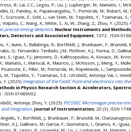
Kross, B.
;
Lai, C.C.
;
Legou, P.
;
Liu, J.
;
Lupberger, M.
;
Maniatis, I.
;
McKi
dini, G.
;
Pandey, A.
;
Papaevangelou, T.
;
Pomorski, M.
;
Robert, M.
;
T.
;
Scorsone, E.
;
Sohl, L.
;
van Stein, M.
;
Tsipolitis, Y.
;
Tzamarias, S.
;
.
;
Volpato, C.
;
Wang, X.
;
White, S.
;
Xi, W.
;
Zhang, Z.
;
Zhou, Y.
(2025)
s precise-timing detectors
.
Nuclear Instruments and Methods 
ters, Detectors and Associated Equipment
, 1072 . ISSN 016
is, Y.
;
Aune, S.
;
Ballabriga, R.
;
Bortfeldt, J.
;
Brunbauer, F.
;
Brunoldi, 
akis, G.
;
Fernandez-Tenllado, J.M.
;
Flöthner, K.J.
;
Fiorina, D.
;
Gallina
z, S.
;
Iguaz, F.J.
;
Janssens, D.
;
Kallitsopoulou, A.
;
Kovacic, M.
;
Kross
R.
;
Maniatis, I.
;
Mariscal, A.
;
Mauricio, J.
;
McKisson, J.
;
Meng, Y.
;
Mulle
;
Picatoste, E.
;
Piller, M.
;
Pomorski, M.
;
Ropelewski, L.
;
Sampsonidis
s, M.
;
Tsipolitis, Y.
;
Tzamarias, S.E.
;
Utrobičić, Antonija
;
Vai, I.
;
Veenh
, Y.
(2025)
Integration of the FastIC front-end electronics into t
thods in Physics Research Section A: Accelerators, Spectr
6 . ISSN 01689002
običić, Antonija
;
Zhou, Y.
(2025)
PICOSEC Micromegas precise-timi
 and integration
.
Journal of Instrumentation
, 20 (3). ISSN 17
;
Angelis, Y.
;
Bortfeldt, J.
;
Brunbauer, F.
;
Brunoldi, M.
;
Chatzianagnos
hner, K.J.
;
Gallinaro, M.
;
Garcia, F.
;
Giomataris, I.
;
Gnanvo, K.
;
Iguaz, 
Kross, B.
;
Legou, P.
;
Lisowska, M.
;
Liu, J.
;
Lupberger, M.
;
Maniatis, I