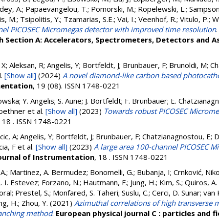
dey, A.
;
Papaevangelou, T.
;
Pomorski, M.
;
Ropelewski, L.
;
Sampsoni
is, M.
;
Tsipolitis, Y.
;
Tzamarias, S.E.
;
Vai, I.
;
Veenhof, R.
;
Vitulo, P.
;
W
nel PICOSEC Micromegas detector with improved time resolution
h Section A: Accelerators, Spectrometers, Detectors and 
X; Aleksan, R; Angelis, Y; Bortfeldt, J; Brunbauer, F; Brunoldi, M; C
l.
[Show all]
(2024)
A novel diamond-like carbon based photocat
mentation
, 19 (08). ISSN 1748-0221
owska; Y. Angelis; S. Aune; J. Bortfeldt; F. Brunbauer; E. Chatzianag
loethner
et al.
[Show all]
(2023)
Towards robust PICOSEC Micromeg
, 18 . ISSN 1748-0221
cic, A; Angelis, Y; Bortfeldt, J; Brunbauer, F; Chatzianagnostou, E; 
cia, F
et al.
[Show all]
(2023)
A large area 100-channel PICOSEC Mi
ournal of Instrumentation
, 18 . ISSN 1748-0221
A.
;
Martinez, A. Bermudez
;
Bonomelli, G.
;
Bubanja, I
;
Crnković, Niko
. I. Estevez
;
Forzano, N.
;
Hautmann, F.
;
Jung, H.
;
Kim, S.
;
Quiros, A.
oral
;
Prestel, S.
;
Monfared, S. Taheri
;
Suslu, C.
;
Cerci, D. Sunar
;
van 
ng, H.
;
Zhou, Y.
(2021)
Azimuthal correlations of high transverse 
ranching method
.
European physical journal C : particles and fi